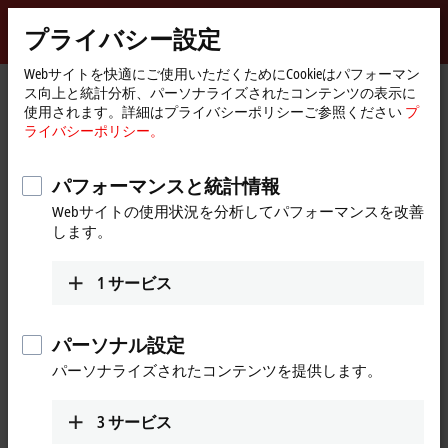
サインイン
プライバシー設定
myBeckhoff
Beckhoff
-
Webサイトを快適にご使用いただくためにCookieはパフォーマン
ス向上と統計分析、パーソナライズされたコンテンツの表示に
New
使用されます。詳細はプライバシーポリシーご参照ください
プ
Automation
ホ
Products
Automation
Product finder Automation
ライバシーポリシー。
Technology
ー
ム
Product finder Automation
ペ
パフォーマンスと統計情報
ー
Webサイトの使用状況を分析してパフォーマンスを改善
ジ
Locate the components you need quickly and
します。
easily with our product finders.
1
サービス
Product finder TwinCAT
パーソナル設定
Product finder TwinSAFE hardware
パーソナライズされたコンテンツを提供します。
Product finder TwinSAFE software
3
サービス