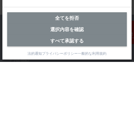
全てを拒否
選択内容を確認
すべて承認する
連絡先
横浜オフィス（本社）
法的通知
プライバシーポリシー
一般的な利用規約
ベッコフオートメーション株式会社
〒231-0062
神奈川県横浜市 中区桜木町1-1-8
日石横浜ビル18階
+81 50 1790 1111
info@beckhoff.co.jp
お問い合わせ先
www.beckhoff.com/ja-jp/
ニュースレター
ページを印刷