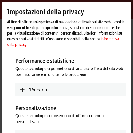
Accedi
Impostazioni della privacy
myBeckhoff
Beckhoff
-
Al fine di offrire un'esperienza di navigazione ottimale sul sito web, i cookie
vengono utilizzati per scopi informativi, statistici e di supporto, oltre che
New
per la visualizzazione di contenuti personalizzati. Ulteriori informazioni su
Automation
Pagina
Products
Automation
Product finder Automation
questo e sui vostri diritti d'uso sono disponibili nella nostra
informativa
Technology
iniziale
sulla privacy.
Product finder Automation
Performance e statistiche
Locate the components you need quickly and
Queste tecnologie ci permettono di analizzare l'uso del sito web
per misurarne e migliorarne le prestazioni.
easily with our product finders.
1
Servizio
Product finder TwinCAT
Product finder TwinSAFE hardware
Personalizzazione
Product finder TwinSAFE software
Queste tecnologie ci consentono di offrire contenuti
personalizzati.