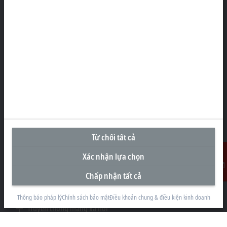
Văn Phòng Đại Diện tại Việt Nam
#29.05, Tòa nhà Pearl Plaza, 561A Đường Điện Biên Phủ
Phường Thạnh Mỹ Tây
Thành phố Hồ Chí Minh
+84 28 7300-2439
info@beckhoff.com.vn
Thông tin liên hệ
www.beckhoff.com/vi-vn/
Bản tin
In trang
Từ chối tất cả
Xác nhận lựa chọn
Công ty
Sản Phẩm và Công nghiệp
Chấp nhận tất cả
Liên Hệ
Hỗ trợ
Thông báo pháp lý
Chính sách bảo mật
Điều khoản chung & điều kiện kinh doanh
Truyền thông mạng xã hội