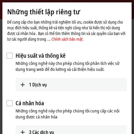
Đăng nhập
Những thiết lập riêng tư
myBeckhoff
Beckhoff
-
Để cung cấp cho bạn những trải nghiệm tối ưu, cookie được sử dụng cho
Trang
Công ty
Hiện diện toàn cầu
mục đích hiệu suất, thống kê và tiện nghi cũng như là hiển thị nội dung
New
chủ
được cá nhân hóa . Bạn có thể tìm thêm thông tin và các quyền của bạn với
Automation
Hiện diện trên toàn cầu tại tất cả các
tư các người dùng trong ....
Chính sách bảo mật.
Technology
châu lục
Hiệu suất và thống kê
Trụ sở chính của chúng tôi : Đông Westphalia –
Những công nghệ này cho phép chúng tôi phân tích việc sử
Một khu vực của sự đổi mới
dụng trang web để đo lường và cải thiện hiệu suất.
Trụ sở chính của chúng tôi được đặt tại thành phố Verl thuộc Quận
1
Dịch vụ
Gütersloh, một khu vực kinh doanh phát triển mạnh ở Đông
Westphalia, Đức. Một số tập đoàn lớn cùng với nhiều doanh nghiệp
thành công vừa và nhỏ đã gọi nơi này là nhà. Nhiều doanh nghiệp
Cá nhân hóa
trong số này do gia đình quản lý và đã được quốc tế công nhận là
Những công nghệ này cho phép chúng tôi cung cấp các nội
những nhà vô địch tiềm ẩn trong các ngành tương ứng của họ. Đông
dung được cá nhân hóa
Westphalia được coi là một trong những vùng kinh tế mạnh nhất của
Đức khi có các ngành công nghiệp chuyên về cơ khí chính xác và điện
tử. Nhiều nhà sản xuất công nghệ tự động hóa lớn duy trì trụ sở chính
3
Các dịch vụ