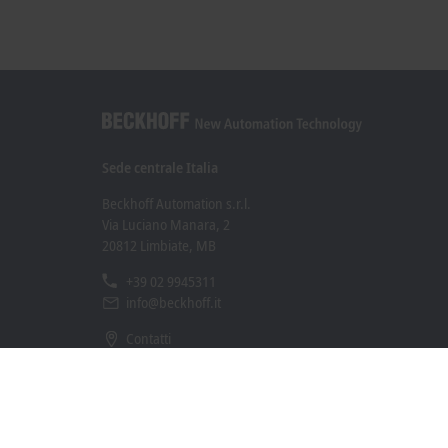
Sede centrale Italia
Beckhoff Automation s.r.l.
Via Luciano Manara, 2
20812 Limbiate, MB
+39 02 9945311
info@beckhoff.it
Contatti
www.beckhoff.com/it-it/
Newsletter
Stampa la pagina