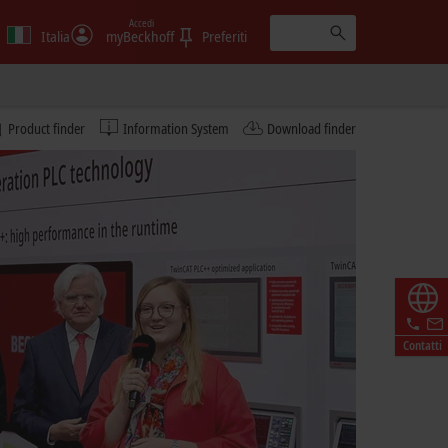
Accedi
Italia
myBeckhoff
Preferiti
Product finder
Information System
Download finder
Contatti