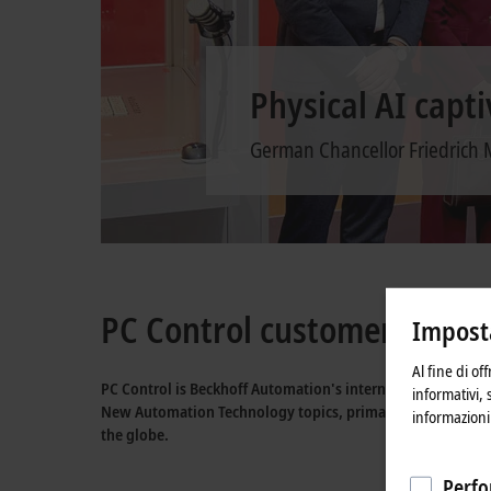
40 years of
A paradigm shift mak
PC Control customer maga
Imposta
Al fine di of
PC Control is Beckhoff Automation's international customer
informativi, 
New Automation Technology
topics, primarily with expert
informazioni 
the globe
.
Perfo