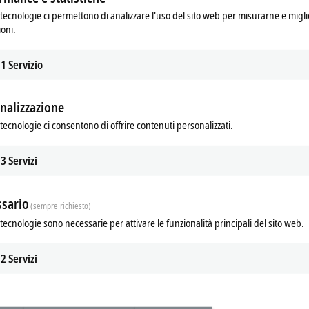
tecnologie ci permettono di analizzare l'uso del sito web per misurarne e migli
ioni.
ry in this issue of Beckhoff's customer magazine: PC-based control itself turn
0th birthday. We give a short overview of the technical advancement here and
vations, along with the ten biggest advantages of PC-based control. The ma
1
Servizio
rrent product innovations which have recently been put into practice are
 is being used by Bonfiglioli Engineering, Glanzer cosmetic engineering, and A
nalizzazione
mation is being implemented by Aumann and Bürkert.
tecnologie ci consentono di offrire contenuti personalizzati.
3
Servizi
on our
applications and references
page.
sario
(sempre richiesto)
tecnologie sono necessarie per attivare le funzionalità principali del sito web.
2
Servizi