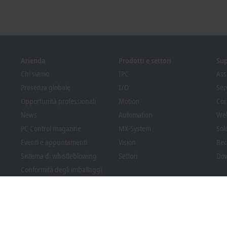
Azienda
Prodotti e settori
Su
Chi siamo
IPC
Ass
Presenza globale
I/O
Ser
Opportunità professionali
Motion
Cor
News
Automation
We
PC Control magazine
MX-System
Sol
Eventi e appuntamenti
Vision
Bec
Sistema di whistleblowing
Settori
Dow
Conformità degli imballaggi