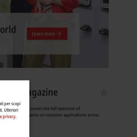
Learn more
ology Magazine
ati per scopi
cial issues. It covers the full spectrum of
i. Ulteriori
l as inspiring reports on customer applications across
a privacy.