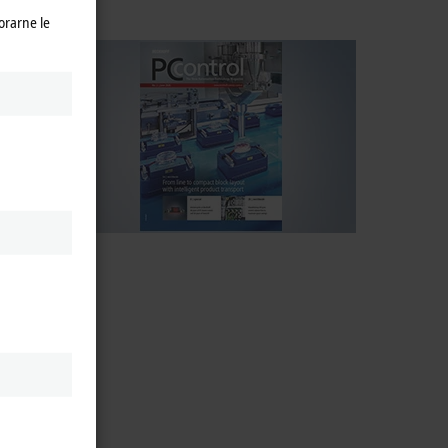
orarne le
s 40
in focus
alborg