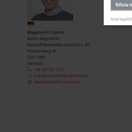
Rifiuta t
Note legali
In
Magazine PC Control
Mathis Bayerdörfer
Beckhoff Automation GmbH & Co. KG
Hülshorstweg 20
33415
Verl
Germany
+49 160 363 1127
m.bayerdoerfer@beckhoff.com
www.beckhoff.com/en-en/