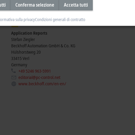
utti
Conferma selezione
Accetta tutti
formativa sulla privacy
Condizioni generali di contratto
Application Reports
Stefan Ziegler
Beckhoff Automation GmbH & Co. KG
Hülshorstweg 20
33415
Verl
Germany
+49 5246 963-5991
editorial@pc-control.net
www.beckhoff.com/en-en/