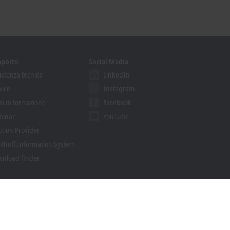
pporto
Social Media
istenza tecnica
LinkedIn
vice
Instagram
si di formazione
Facebook
binar
YouTube
ution Provider
khoff Information System
nload finder