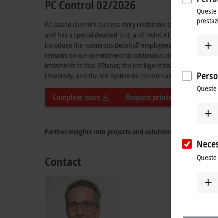
PC Control 02/2026
Queste 
prestaz
PC-based control's success story celebrates a double anniversa
and has a special devoted to it, and TwinCAT celebrates its 3
introduce the numerous Beckhoff employees behind these inno
remains on our commitment to continuous development; two cu
testaments to this: XPlanar, the intelligent transport system,
Perso
University, and the MX-System for control cabinet-free auto
Queste 
Complete issue
Request printed magazine
Further insights into projects and solutions can be found 
Neces
Queste 
Contact