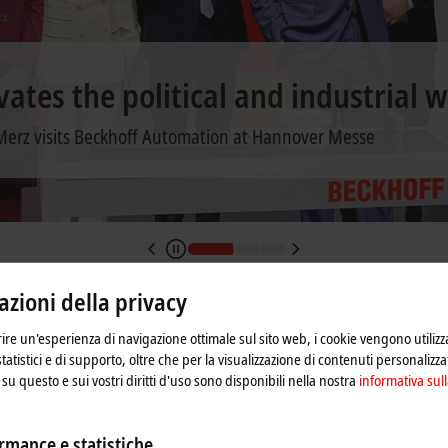
 PC-based control
es history
zine – The New Automation Techn
zioni della privacy
frire un'esperienza di navigazione ottimale sul sito web, i cookie vengono utilizz
 magazine, published four times a year and supplemented by additional spe
statistici e di supporto, oltre che per la visualizzazione di contenuti personalizzat
 interviews and technical articles on new products and technologies as wel
su questo e sui vostri diritti d'uso sono disponibili nella nostra
informativa sull
rmance e statistiche