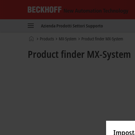
Beckhoff
-
Azienda
Prodotti
Settori
Supporto
New
Automation
Pagina
Products
MX-System
Product finder MX-System
Technology
iniziale
Product finder MX-System
Imposta