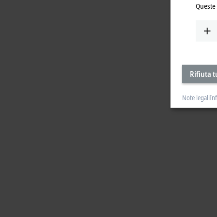
Queste 
Rifiuta t
Note legali
In