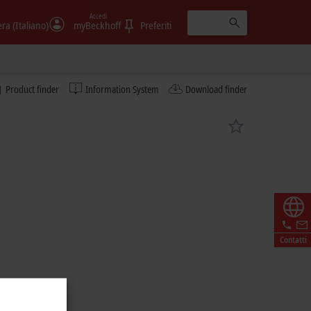
Accedi
era (Italiano)
myBeckhoff
Preferiti
Product finder
Information System
Download finder
Contatti