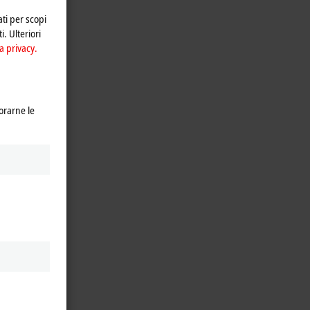
ati per scopi
i. Ulteriori
a privacy.
orarne le