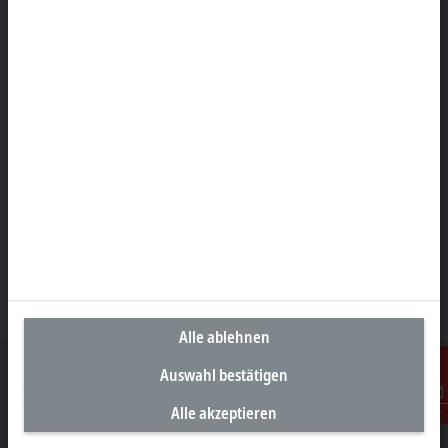
+43 5552 68813-0
info@beckhoff.at
Kontaktinformationen
www.beckhoff.com/de-at/
Newsletter
Seite drucken
Unternehmen
Produkte und Branchen
Support
Soziale Medien
Alle ablehnen
Impressum
Nutzungsbedingungen
Datenschutzerklärung
Auswahl bestätigen
Allgemeine Geschäftsbedingungen
Alle akzeptieren
Kontakt
Einstellungen zur Privatsphäre