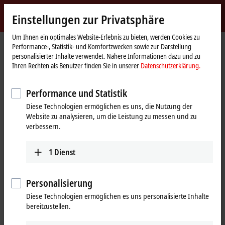
Jetzt anmelden
Einstellungen zur Privatsphäre
myBeckhoff
Beckhoff
-
Um Ihnen ein optimales Website-Erlebnis zu bieten, werden Cookies zu
Startseite
Branchen
Performance-, Statistik- und Komfortzwecken sowie zur Darstellung
New
personalisierter Inhalte verwendet. Nähere Informationen dazu und zu
Automation
Unsere Produkte und Technologien
Ihren Rechten als Benutzer finden Sie in unserer
Datenschutzerklärung.
Technology
für Ihre Branche
Performance und Statistik
Diese Technologien ermöglichen es uns, die Nutzung der
Beckhoff liefert universelle und branchenübergreifende Steuerungs-
Website zu analysieren, um die Leistung zu messen und zu
und Automatisierungslösungen, die weltweit in vielfältigen Industrien
verbessern.
erfolgreich im Einsatz sind. Unser
Produktspektrum
– von
Industrie‑PCs, I/O‑ und Feldbuskomponenten über Antriebstechnik
bis hin zu Automatisierungssoftware und industrieller
1
Dienst
Bildverarbeitung – ermöglicht Ihnen die flexible Umsetzung Ihrer
individuellen Anwendungen.
Personalisierung
Auf unseren Branchenseiten präsentieren wir Ihnen die Vorteile der
Diese Technologien ermöglichen es uns personalisierte Inhalte
PC- und EtherCAT-basierten Steuerungstechnik, speziell
bereitzustellen.
zugeschnitten auf Ihre Branche. Dort finden Sie zudem weitere
Informationen zu typischen Einsatzgebieten, Produkteigenschaften