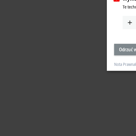
Te tech
Odrzuć w
Nota Prawna