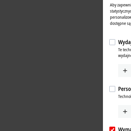
Aby zapewni
statystyczny
personalizow
dostępne są
Wydaj
Te tech
wydajno
Perso
Technol
Wyma