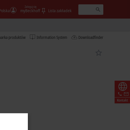
Zaloguj się
Polska
myBeckhoff
Lista zakładek
warka produktów
Information System
Downloadfinder
Kontakt