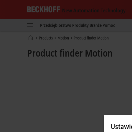
Beckhoff
-
Przedsiębiorstwo
Produkty
Branże
Pomoc
New
Automation
Strona
Products
Motion
Product finder Motion
Technology
główna
Product finder Motion
Ustawi