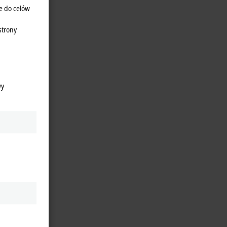
e do celów
strony
wy