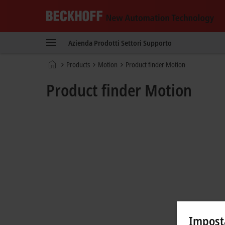
Beckhoff
-
Azienda
Prodotti
Settori
Supporto
New
Automation
Pagina
Products
Motion
Product finder Motion
Technology
iniziale
Product finder Motion
Imposta