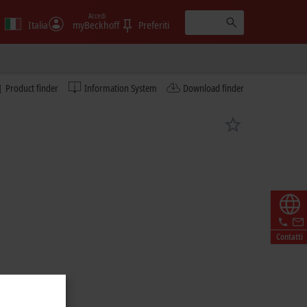
Accedi
Italia
myBeckhoff
Preferiti
Product finder
Information System
Download finder
Contatti