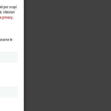
ati per scopi
i. Ulteriori
a privacy.
orarne le