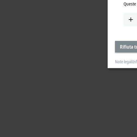
Queste 
Rifiuta t
Note legali
In