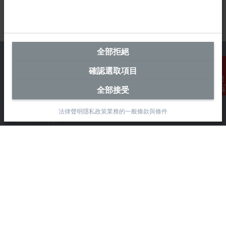
全部拒絕
確認選取項目
全部接受
台灣總部 (中華台北)
聯絡資料
Beckhoff Automation Co., Ltd.
法律聲明
隱私政策
業務的一般條款與條件
永春路38-2號
南屯區
台中市
408
+886 4 2252-9900
+886 4 2252-9911
info@beckhoff.com.tw
聯絡資訊
www.beckhoff.com/zh-tw/