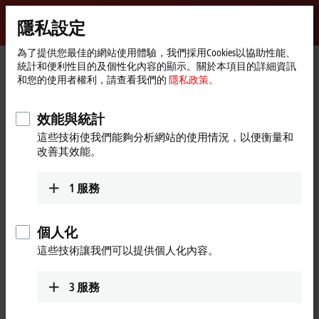
登入
隱私設定
myBeckhoff
Beckhoff
-
為了提供您最佳的網站使用體驗，我們採用Cookies以協助性能、
統計和便利性目的及個性化內容的顯示。關於本項目的詳細資訊
New
和您的使用者權利，請查看我們的
隱私政策。
Automation
首
Products
Motion
Product finder Motion
Technology
頁
Product finder Motion
效能與統計
這些技術使我們能夠分析網站的使用情況，以便衡量和
改善其效能。
The product finder only works on devices with a larger display.
1
服務
Tabular product overview
Use the tabular product finder on your mobile device to access our
個人化
content.
這些技術讓我們可以提供個人化內容。
Tabular product overview
3
服務