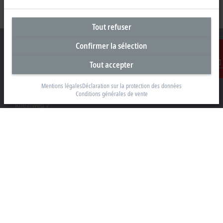
Tout refuser
Confirmer la sélection
Tout accepter
Contact
Siège social Suisse
Mentions légales
Déclaration sur la protection des données
Beckhoff Automation AG
Conditions générales de vente
Rheinweg 7
8200 Schaffhouse
+41 52 633 40 40
info@beckhoff.ch
Coordonnées détaillées
www.beckhoff.com/fr-ch/
Newsletter
Imprimer la page