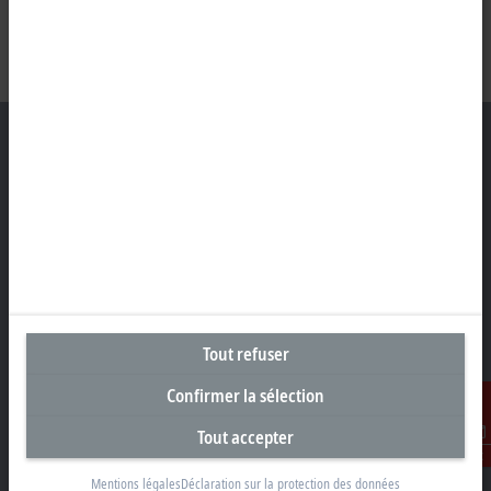
Siège social Suisse
Beckhoff Automation AG
Rheinweg 7
8200 Schaffhouse
+41 52 633 40 40
Tout refuser
info@beckhoff.ch
Confirmer la sélection
Coordonnées détaillées
www.beckhoff.com/fr-ch/
Tout accepter
Contact
Newsletter
Imprimer la page
Mentions légales
Déclaration sur la protection des données