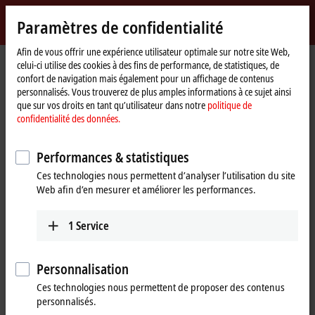
Identifiez-vous
Paramètres de confidentialité
myBeckhoff
Beckhoff
-
Afin de vous offrir une expérience utilisateur optimale sur notre site Web,
celui-ci utilise des cookies à des fins de performance, de statistiques, de
New
confort de navigation mais également pour un affichage de contenus
Automation
Page
Support
Formulaire support technique
personnalisés. Vous trouverez de plus amples informations à ce sujet ainsi
Technology
d'accueil
que sur vos droits en tant qu’utilisateur dans notre
politique de
Formulaire support technique
confidentialité des données.
Nos ingénieurs support vous accompagnent sur toutes les questions
Performances & statistiques
techniques autour de nos produits et technologies. Veuillez remplir le
Ces technologies nous permettent d’analyser l’utilisation du site
formulaire suivant.
Web afin d’en mesurer et améliorer les performances.
Si vous avez déjà un compte myBeckhoff, veuillez vous connecter
ici
afin que nous puissions compléter préalablement le formulaire avec
1
Service
vos données personnelles. Vous n’avez pas encore de compte
myBeckhoff ? Dans ce cas, vous pouvez vous inscrire à tout moment
ici
.
Personnalisation
Ces technologies nous permettent de proposer des contenus
(
*
)
Champs obligatoires
personnalisés.