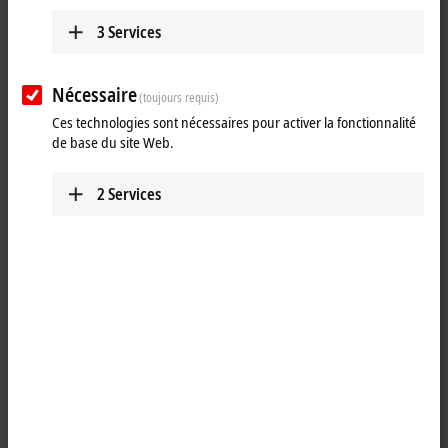
Identité
3
Services
Civilité
Nécessaire
(toujours requis)
Ces technologies sont nécessaires pour activer la fonctionnalité
Titre universitaire
de base du site Web.
Prénom
*
2
Services
Nom de famille
*
Entreprise
*
Département
Rue, numéro
Complément d'adresse