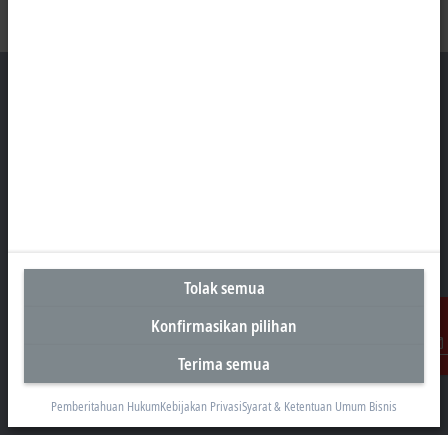
Kantor Perwakilan Indonesia
AKR Tower 21st Floor, Unit C - D
Jl. Panjang No. 5, Kebon Jeruk
Jakarta 11530
+62 21 8428 3699
sales@beckhoff.co.id
Tolak semua
Informasi Kontak
Konfirmasikan pilihan
www.beckhoff.com/id-id/
Terima semua
Kontak
Buletin
Cetak halaman
Pemberitahuan Hukum
Kebijakan Privasi
Syarat & Ketentuan Umum Bisnis