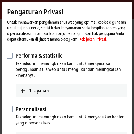
Masuk
Pengaturan Privasi
myBeckhoff
Beckhoff
-
Untuk menawarkan pengalaman situs web yang optimal, cookie digunakan
untuk tujuan kinerja, statistik dan kenyamanan serta tampilan konten yang
New
dipersonalisasi. Informasi lebih lanjut tentang ini dan hak pengguna Anda
Automation
Beranda
Perusahaan
Formulir kontak penjualan
dapat ditemukan di [insert name/place] kami
Kebijakan Privasi.
Technology
Formulir kontak penjualan
Performa & statistik
Teknologi ini memungkinkan kami untuk menganalisa
Spesialis penjualan kami akan membantu Anda dengan semua
penggunaan situs web untuk mengukur dan meningkatkan
pertanyaan. Cukup isi formulir berikut.
kinerjanya.
Jika Anda sudah terdaftar dengan myBeckhoff, silakan masuk
di sini
terlebih dahulu agar kami dapat mengisi formulir dengan data
1
Layanan
pribadi Anda. Apakah Anda belum memiliki akun myBeckhoff? Silakan
mendaftar kapan saja
di sini
.
Personalisasi
Teknologi ini memungkinkan kami untuk menyediakan konten
(
*
)
Bidang yang harus diisi
yang dipersonalisasi.