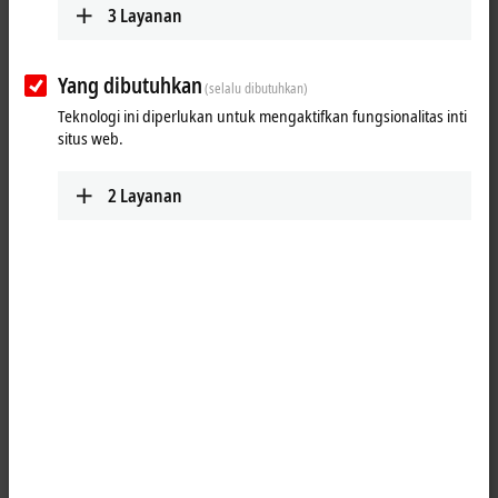
Informasi pribadi
3
Layanan
Sapaan
Yang dibutuhkan
(selalu dibutuhkan)
Gelar akademis
Teknologi ini diperlukan untuk mengaktifkan fungsionalitas inti
situs web.
Nama depan
*
2
Layanan
Nama belakang
*
Perusahaan
*
Fungsi/Departemen
Nama jalan dan nomor
Address suffix