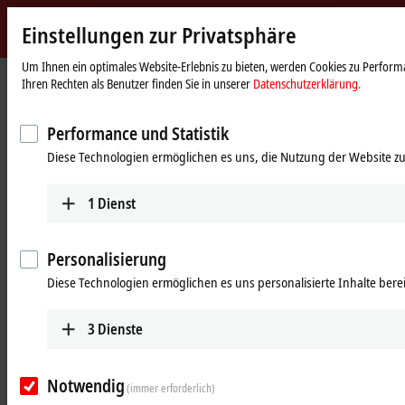
Einstellungen zur Privatsphäre
Beckhoff
-
Um Ihnen ein optimales Website-Erlebnis zu bieten, werden Cookies zu Performa
Ihren Rechten als Benutzer finden Sie in unserer
Datenschutzerklärung.
New
Automation
Startseite
Produkte
Automation
TwinCAT
Technology
Performance und Statistik
Automatisierungssoftware TwinCAT
Diese Technologien ermöglichen es uns, die Nutzung der Website zu
Tabellarische Produktübersicht
Produktfinder
1
Dienst
TwinCAT 3 Download
Personalisierung
Produkte
Diese Technologien ermöglichen es uns personalisierte Inhalte berei
TExxxx | TwinCAT 3 Engineering
3
Dienste
Die TwinCAT-3-Engineering-Komponente
ermöglicht das Konfigurieren, Programmieren
und Debuggen von Applikationen.
Notwendig
(immer erforderlich)