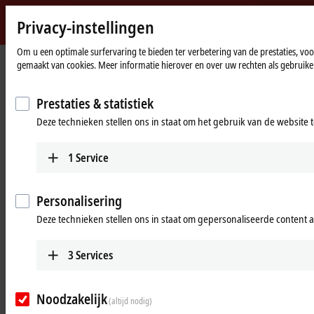
Privacy-instellingen
Beckhoff
-
Om u een optimale surfervaring te bieden ter verbetering van de prestaties, vo
gemaakt van cookies. Meer informatie hierover en over uw rechten als gebruiker
New
Automation
Home
Products
Automation
TwinCAT
Technology
page
Prestaties & statistiek
TwinCAT automation software
Deze technieken stellen ons in staat om het gebruik van de website 
Tabular product overview
Product finder
1
Service
TwinCAT 3 download
Personalisering
Products
Deze technieken stellen ons in staat om gepersonaliseerde content 
TExxxx | TwinCAT 3 Engineering
3
Services
The TwinCAT 3 engineering components enable
the configuration, programming and debugging
of applications.
Noodzakelijk
(altijd nodig)