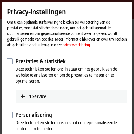
Login
Privacy-instellingen
myBeckhoff
Beckhoff
-
Om u een optimale surfervaring te bieden ter verbetering van de
prestaties, voor statistische doeleinden, om het gebruiksgemak te
New
optimaliseren en om gepersonaliseerde content weer te geven, wordt
Automation
Home
Products
Automation
TwinCAT
gebruik gemaakt van cookies. Meer informatie hierover en over uw rechten
Technology
page
TExxxx | TwinCAT 3 Engineering
als gebruiker vindt u terug in onze
privacyverklaring.
TExxxx | TwinCAT 3 Engineering
Prestaties & statistiek
Deze technieken stellen ons in staat om het gebruik van de
Tabular product overview
Product finder
website te analyseren en om de prestaties te meten en te
optimaliseren.
The
TwinCAT 3
Engineering area contains all components and
products that can be used for configuring, programming, simulating,
1
Service
diagnosing and debugging user programs or applications. These
components are mostly installed and used on the engineering PC. In
Personalisering
addition to the
TE1000
development environment, there are numerous
functions that significantly expand the the
range of functions
.
Deze technieken stellen ons in staat om gepersonaliseerde
content aan te bieden.