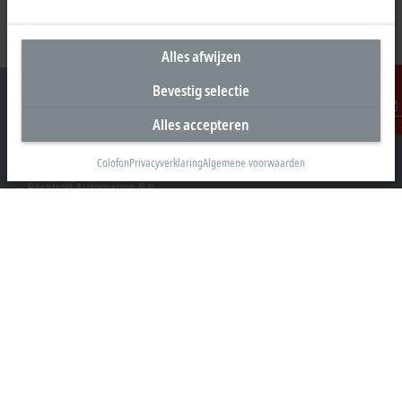
Alles afwijzen
Bevestig selectie
Alles accepteren
Contact
Hoofdkantoor Nederland
Colofon
Privacyverklaring
Algemene voorwaarden
Beckhoff Automation B.V.
Oerkapkade 1C
2031 EN Haarlem
+31 23 51851-40
sales@beckhoff.nl
Contact informatie
www.beckhoff.com/nl-nl/
Nieuwsbrief
Pagina afdrukken