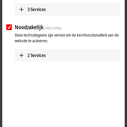
25 items
3
Services
Reset all filter values
Noodzakelijk
(altijd nodig)
Results:
Deze technologieën zijn vereist om de kernfunctionaliteit van de
Your selection:
website te activeren.
Loading content ...
2
Services