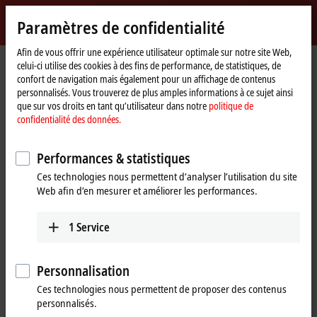
Identifiez-vous
Paramètres de confidentialité
myBeckhoff
Beckhoff
-
Afin de vous offrir une expérience utilisateur optimale sur notre site Web,
celui-ci utilise des cookies à des fins de performance, de statistiques, de
New
confort de navigation mais également pour un affichage de contenus
Automation
Page
Products
Automation
TwinCAT
personnalisés. Vous trouverez de plus amples informations à ce sujet ainsi
Technology
d'accueil
TExxxx | TwinCAT 3 Engineering
que sur vos droits en tant qu’utilisateur dans notre
politique de
confidentialité des données.
TExxxx | TwinCAT 3 Engineering
Performances & statistiques
Tabular product overview
Product finder
Ces technologies nous permettent d’analyser l’utilisation du site
Web afin d’en mesurer et améliorer les performances.
The
TwinCAT 3
Engineering area contains all components and
products that can be used for configuring, programming, simulating,
1
Service
diagnosing and debugging user programs or applications. These
components are mostly installed and used on the engineering PC. In
Personnalisation
addition to the
TE1000
development environment, there are numerous
functions that significantly expand the the
range of functions
.
Ces technologies nous permettent de proposer des contenus
personnalisés.