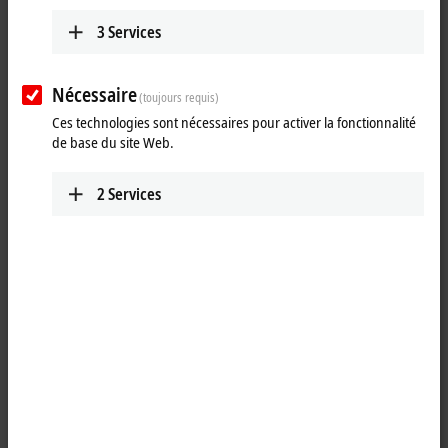
25 items
3
Services
Reset all filter values
Nécessaire
(toujours requis)
Results:
Ces technologies sont nécessaires pour activer la fonctionnalité
Your selection:
de base du site Web.
Loading content ...
2
Services