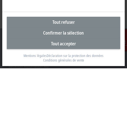
Tout refuser
Confirmer la sélection
Tout accepter
Contact
Siège social Suisse
Mentions légales
Déclaration sur la protection des données
Conditions générales de vente
Beckhoff Automation AG
Rheinweg 7
8200 Schaffhouse
+41 52 633 40 40
info@beckhoff.ch
Coordonnées détaillées
www.beckhoff.com/fr-ch/
Newsletter
Imprimer la page