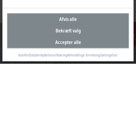
Afvis alle
Bekræft valg
Accepter alle
Kontakt
Hovedkontor Danmark
Kolofon
Databeskyttelseserklæring
Almindelige forretningsbetingelser
Beckhoff Automation ApS
Birkemose Allé 1
6000 Kolding
+45 43201570
info@beckhoff.dk
Kontaktoplysninger
www.beckhoff.com/da-dk/
Nyhedsbrev
Print side