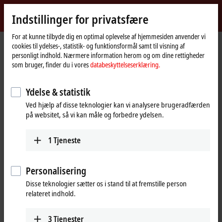
Log ind
Indstillinger for privatsfære
myBeckhoff
Beckhoff
-
For at kunne tilbyde dig en optimal oplevelse af hjemmesiden anvender vi
cookies til ydelses-, statistik- og funktionsformål samt til visning af
New
personligt indhold. Nærmere information herom og om dine rettigheder
Automation
Hjemmeside
Products
Automation
TwinCAT
som bruger, finder du i vores
databeskyttelseserklæring.
Technology
TExxxx | TwinCAT 3 Engineering
Ydelse & statistik
TExxxx | TwinCAT 3 Engineering
Ved hjælp af disse teknologier kan vi analysere brugeradfærden
på websitet, så vi kan måle og forbedre ydelsen.
Tabular product overview
Product finder
1
Tjeneste
The
TwinCAT 3
Engineering area contains all components and
products that can be used for configuring, programming, simulating,
diagnosing and debugging user programs or applications. These
Personalisering
components are mostly installed and used on the engineering PC. In
Disse teknologier sætter os i stand til at fremstille person
addition to the
TE1000
development environment, there are numerous
relateret indhold.
functions that significantly expand the the
range of functions
.
3
Tjenester