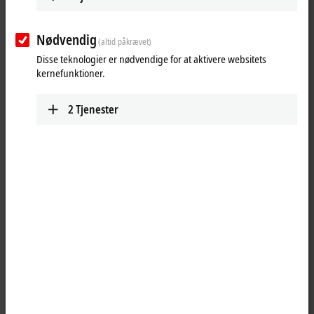
25 items
Nødvendig
(altid påkrævet)
Reset all filter values
Disse teknologier er nødvendige for at aktivere websitets
kernefunktioner.
Results:
Your selection:
2
Tjenester
Loading content ...