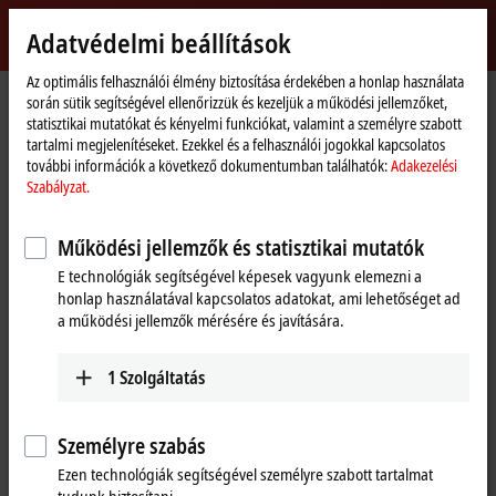
Bejelentkezés
Adatvédelmi beállítások
myBeckhoff
Beckhoff
-
Az optimális felhasználói élmény biztosítása érdekében a honlap használata
során sütik segítségével ellenőrizzük és kezeljük a működési jellemzőket,
New
statisztikai mutatókat és kényelmi funkciókat, valamint a személyre szabott
Automation
Kezdőlap
Products
Automation
TwinCAT
tartalmi megjelenítéseket. Ezekkel és a felhasználói jogokkal kapcsolatos
Technology
TExxxx | TwinCAT 3 Engineering
további információk a következő dokumentumban találhatók:
Adakezelési
Szabályzat.
TExxxx | TwinCAT 3 Engineering
Működési jellemzők és statisztikai mutatók
Tabular product overview
Product finder
E technológiák segítségével képesek vagyunk elemezni a
honlap használatával kapcsolatos adatokat, ami lehetőséget ad
a működési jellemzők mérésére és javítására.
The
TwinCAT 3
Engineering area contains all components and
products that can be used for configuring, programming, simulating,
1
Szolgáltatás
diagnosing and debugging user programs or applications. These
components are mostly installed and used on the engineering PC. In
addition to the
TE1000
development environment, there are numerous
Személyre szabás
functions that significantly expand the the
range of functions
.
Ezen technológiák segítségével személyre szabott tartalmat