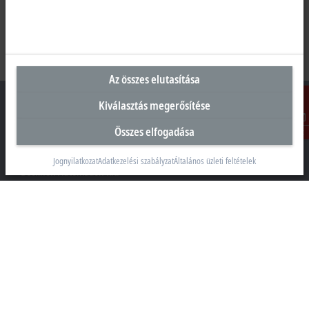
Az összes elutasítása
Kiválasztás megerősítése
Összes elfogadása
Kontakt
Magyarországi központ
Jognyilatkozat
Adatkezelési szabályzat
Általános üzleti feltételek
Beckhoff Automation Kft.
1097 Budapest
Táblás utca 36–38. G. ép.
+36 1 50199-40
+36 1 50199-41
info@beckhoff.hu
Elérhetőségeink
www.beckhoff.com/hu-hu/