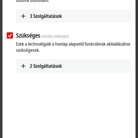
tudunk biztosítani.
25 items
3
Szolgáltatások
Reset all filter values
Results:
Szükséges
(mindig szükséges)
Your selection:
Ezek a technológiák a honlap alapvető funkcióinak aktiválásához
szükségesek.
Loading content ...
2
Szolgáltatások