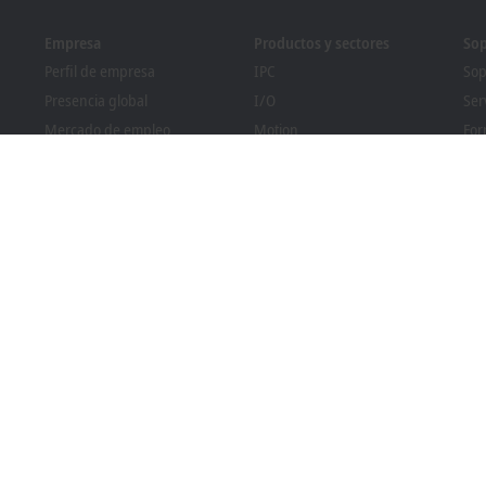
Empresa
Productos y sectores
Sop
Perfil de empresa
IPC
Sop
Presencia global
I/O
Ser
Mercado de empleo
Motion
For
nia
Novedades
Automation
We
Revista PC Control
MX-System
Pro
Eventos y fechas
Vision
Bec
Sistema de denuncia de
Sectores
Bus
irregularidades
Cumplimiento normativo
sobre envases