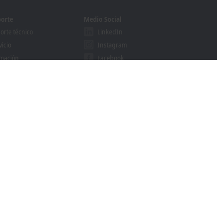
orte
Medio Social
orte técnico
LinkedIn
vicio
Instagram
mación
Facebook
binars
YouTube
grama Solution Provider
khoff Information System
cador de descargas