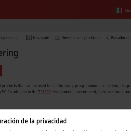
Méx
Engineering
Novedades
Novedades de productos
Buscador de
ering
 products that can be used for configuring, programming, simulating, diag
 PC. In addition to the
TE1000
development environment, there are numerous f
ración de la privacidad