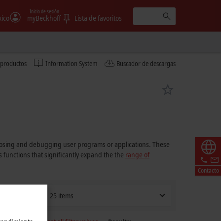
Inicio de sesión
ico
myBeckhoff
Lista de favoritos
 productos
Information System
Buscador de descargas
nosing and debugging user programs or applications. These
unctions that significantly expand the the
range of
Contacto
25 items