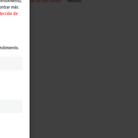
 rendimiento,
Reset all filter values
Results:
contrar más
tección de
endimiento.