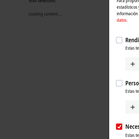
Para proporc
Your selection:
estadísticos
información 
Loading content ...
datos.
Rendi
Estas t
Perso
Estas t
Neces
Estas t