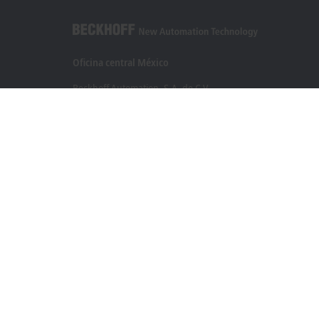
Oficina central México
Beckhoff Automation, S.A. de C.V.
Boulevard Manuel Ávila Camacho 2610, Torre B, Piso 9, Colo
Valle de los Pinos, Tlalnepantla de Baz
Estado de México CP 54040
+52 55 75998058
mexico@beckhoff.com
Información del contacto
www.beckhoff.com/es-mx/
Newsletter
Imprimir página