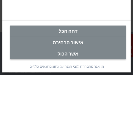
דחה הכל
אישור הבחירה
אשר הכול
צור קשר
מטה ישראל
מי אנחנו
הבהרה לגבי הגנה על נתונים
תנאים כלליים
Beckhoff Automation Ltd.
Rimon 11
(Pob 1085, Airport city 7010000)
Modi’in Region Industrial Zone 7019900
+972 3 7764445
+972 3 7764443
info@beckhoff.co.il
פרטי קשר
www.beckhoff.com/he-il/