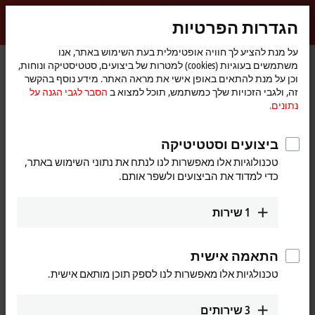
התחברות
הגדרות הפרטיות
myBeckhoff
Beckhoff
-
על מנת להציע לך חוויה אופטימלית בעת השימוש באתר, אנו
משתמשים בעוגיות (cookies) למטרות של ביצועים, סטטיסטיקה ונוחות,
New
וכן על מנת להתאים באופן אישי את מראה האתר. מידע נוסף בהקשר
Automation
דף
Products
Automation
TwinCAT
זה, ולגבי הזכויות שלך כמשתמש, תוכל למצוא ב
הסבר לגבי הגנה על
Technology
הבית
TExxxx | TwinCAT 3 Engineering
נתונים.
TExxxx | TwinCAT 3 Engineering
ביצועים וסטטיטיקה
טכנולוגיות אלו מאפשרות לנו לנתח את נתוני השימוש באתר,
Tabular product overview
Product finder
כדי למדוד את הביצועים ולשפר אותם.
The
TwinCAT 3
Engineering area contains all components and
1
שירות
products that can be used for configuring, programming, simulating,
diagnosing and debugging user programs or applications. These
components are mostly installed and used on the engineering PC. In
התאמה אישית
addition to the
TE1000
development environment, there are numerous
טכנולגיות אלו מאפשרות לנו לספק תוכן מותאם אישית.
functions that significantly expand the the
range of functions
.
3
שירותים