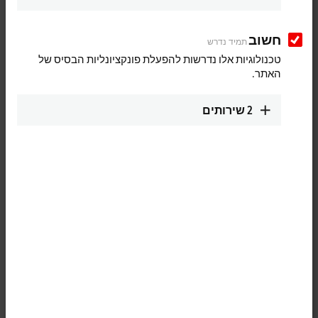
25 items
חשוב
תמיד נדרש
Reset all filter values
טכנולוגיות אלו נדרשות להפעלת פונקציונליות הבסיס של
האתר.
Results:
Your selection:
2
שירותים
Loading content ...