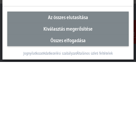
Az összes elutasítása
Kiválasztás megerősítése
Magyarországi központ
Összes elfogadása
Kontakt
Beckhoff Automation Kft.
1097 Budapest
Jognyilatkozat
Adatkezelési szabályzat
Általános üzleti feltételek
Táblás utca 36–38. G. ép.
+36 1 50199-40
+36 1 50199-41
info@beckhoff.hu
Elérhetőségeink
www.beckhoff.com/hu-hu/
Hírlevél
Oldal nyomtatása
Vállalati információk