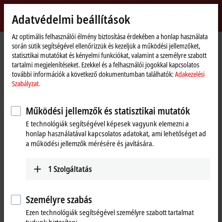
Bejelentkezés
Adatvédelmi beállítások
myBeckhoff
Beckhoff
-
Az optimális felhasználói élmény biztosítása érdekében a honlap használata
Kezdőlap
myBeckhoff – Elfelejtette jelszavát?
során sütik segítségével ellenőrizzük és kezeljük a működési jellemzőket,
New
statisztikai mutatókat és kényelmi funkciókat, valamint a személyre szabott
Automation
Elfelejtette jelszavát?
tartalmi megjelenítéseket. Ezekkel és a felhasználói jogokkal kapcsolatos
Technology
további információk a következő dokumentumban találhatók:
Adakezelési
Szabályzat.
Amennyiben elfelejtette jelszavát, küldünk Önnek egy új jelszó
beállításához szükséges hivatkozást tartalmazó elektronikus levelet.
Működési jellemzők és statisztikai mutatók
Kérjük, adja meg a regisztráláshoz használt elektronikus levélcímét!
E technológiák segítségével képesek vagyunk elemezni a
honlap használatával kapcsolatos adatokat, ami lehetőséget ad
a működési jellemzők mérésére és javítására.
(
*
)
kötelezően kitöltendő mezők
1
Szolgáltatás
Elektronikus levélcím
*
Személyre szabás
Ezen technológiák segítségével személyre szabott tartalmat
Elküld