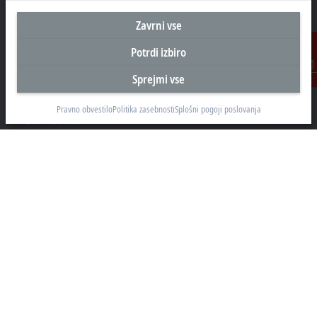
Zavrni vse
Potrdi izbiro
Sedež Slovenija
Sprejmi vse
Kontakt
Beckhoff Avtomatizacija d.o.o.
Zbiljska cesta 4
Pravno obvestilo
Politika zasebnosti
Splošni pogoji poslovanja
1215 Medvode
+386 1 36130-80
info@beckhoff.si
Kontaktni podatki
www.beckhoff.com/sl-si/
e-novice
Natisni stran
Podjetje
Proizvodi in področja