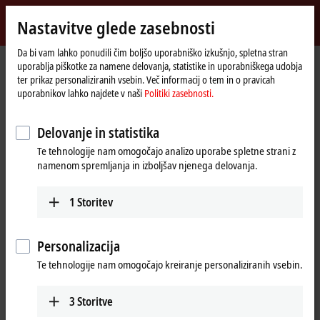
Vpiši se
Nastavitve glede zasebnosti
myBeckhoff
Beckhoff
-
Da bi vam lahko ponudili čim boljšo uporabniško izkušnjo, spletna stran
Domača
myBeckhoff – Pozabljeno geslo
uporablja piškotke za namene delovanja, statistike in uporabniškega udobja
New
stran
ter prikaz personaliziranih vsebin. Več informacij o tem in o pravicah
Automation
Pozabljeno geslo
uporabnikov lahko najdete v naši
Politiki zasebnosti.
Technology
Delovanje in statistika
Če ste pozabili geslo, vam bomo po elektronski pošti poslali
Te tehnologije nam omogočajo analizo uporabe spletne strani z
povezavo, na kateri lahko geslo spremenite.
namenom spremljanja in izboljšav njenega delovanja.
Prosimo vnesite elektronski naslov, ki ste ga uporabili pri
1
Storitev
registraciji.
(
*
)
required fields
Personalizacija
Te tehnologije nam omogočajo kreiranje personaliziranih vsebin.
E-mail
*
3
Storitve