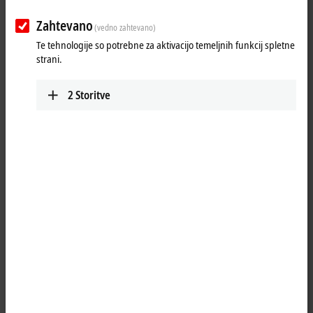
Submit
Zahtevano
(vedno zahtevano)
Te tehnologije so potrebne za aktivacijo temeljnih funkcij spletne
strani.
2
Storitve