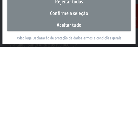
Rejeitar todos
Confirme a seleção
Sede Brasil
Aceitar tudo
Contato
Beckhoff Automação Industrial Ltda.
Rua Caminho do Pilar, 1362
Aviso legal
Declaração de proteção de dados
Termos e condições gerais
Vila Gilda, Santo André 09190-000 - SP
+55 11 4126-3232
info@beckhoff.com.br
Contato
www.beckhoff.com/pt-br/
Newsletter
Imprimir página
Empresa
Produtos e setores
Suporte