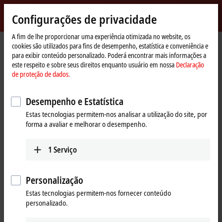
Entrar
Configurações de privacidade
myBeckhoff
Beckhoff
-
A fim de lhe proporcionar uma experiência otimizada no website, os
Página
myBeckhoff – Senha esquecida
cookies são utilizados para fins de desempenho, estatística e conveniência e
New
Inicial
para exibir conteúdo personalizado. Poderá encontrar mais informações a
Automation
Senha esquecida
este respeito e sobre seus direitos enquanto usuário em nossa
Declaração
Technology
de proteção de dados.
Desempenho e Estatística
Se tiver esquecido sua senha, enviaremos um e-mail a você
com um link para definição de uma nova senha.
Estas tecnologias permitem-nos analisar a utilização do site, por
forma a avaliar e melhorar o desempenho.
Introduza o endereço de e-mail que usou durante o seu
registro.
1
Serviço
(
*
)
campos obrigatórios
Personalização
Estas tecnologias permitem-nos fornecer conteúdo
E-mail
*
personalizado.