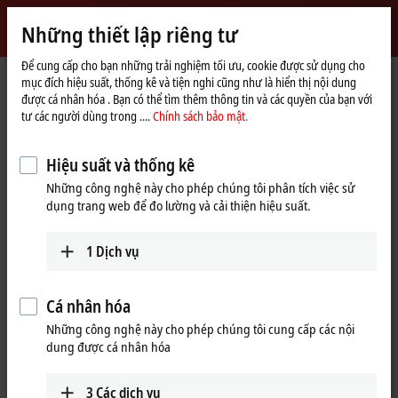
Đăng nhập
Những thiết lập riêng tư
myBeckhoff
Beckhoff
-
Để cung cấp cho bạn những trải nghiệm tối ưu, cookie được sử dụng cho
Trang
myBeckhoff – Quên mật khẩu
mục đích hiệu suất, thống kê và tiện nghi cũng như là hiển thị nội dung
New
chủ
được cá nhân hóa . Bạn có thể tìm thêm thông tin và các quyền của bạn với
Automation
Quên mật khẩu
tư các người dùng trong ....
Chính sách bảo mật.
Technology
Hiệu suất và thống kê
Nếu bạn quên mật khẩu, chúng tôi sẽ gửi cho bạn e-mail có
Những công nghệ này cho phép chúng tôi phân tích việc sử
liên kết để thiết lập mật khẩu mới.
dụng trang web để đo lường và cải thiện hiệu suất.
Vui lòng nhập địa chỉ e-mail bạn đã sử dụng khi đăng ký.
1
Dịch vụ
(
*
)
Phần bắt buộc
Cá nhân hóa
Những công nghệ này cho phép chúng tôi cung cấp các nội
E-mail
*
dung được cá nhân hóa
3
Các dịch vụ