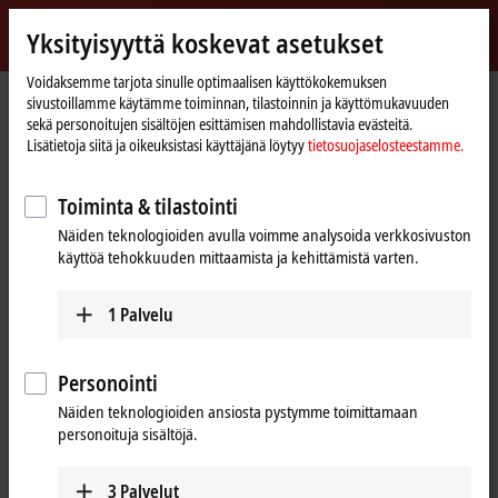
Kirjaudu sisään
Yksityisyyttä koskevat asetukset
myBeckhoff
Beckhoff
-
Voidaksemme tarjota sinulle optimaalisen käyttökokemuksen
Kotisivu
myBeckhoff – Salasana unohtunut
sivustoillamme käytämme toiminnan, tilastoinnin ja käyttömukavuuden
New
sekä personoitujen sisältöjen esittämisen mahdollistavia evästeitä.
Automation
Salasana unohtunut
Lisätietoja siitä ja oikeuksistasi käyttäjänä löytyy
tietosuojaselosteestamme.
Technology
Toiminta & tilastointi
Jos olet unohtanut salasanasi, lähetämme sinulle
Näiden teknologioiden avulla voimme analysoida verkkosivuston
sähköpostin, joka sisältää linkin uuden salasanan
käyttöä tehokkuuden mittaamista ja kehittämistä varten.
asettamiseen.
1
Palvelu
Anna sähköpostiosoite, jota käytit rekisteröitymisen
yhteydessä.
Personointi
(
*
)
pakollisia kenttiä
Näiden teknologioiden ansiosta pystymme toimittamaan
personoituja sisältöjä.
Sähköpostiosoite
*
3
Palvelut