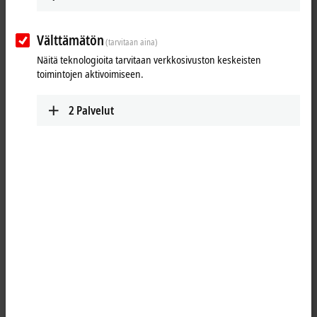
Lähetä
Välttämätön
(tarvitaan aina)
Näitä teknologioita tarvitaan verkkosivuston keskeisten
toimintojen aktivoimiseen.
2
Palvelut