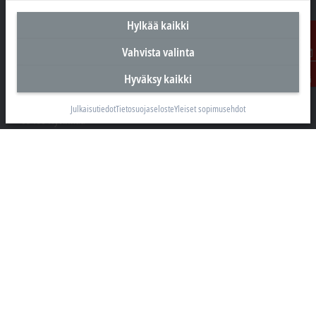
Hylkää kaikki
Vahvista valinta
Suomen pääkonttori
Ota
Hyväksy kaikki
yhteyttä
Beckhoff Automation Oy
Hakakalliontie 2
Julkaisutiedot
Tietosuojaseloste
Yleiset sopimusehdot
05460 Hyvinkää
+358 20 7423 800
info@beckhoff.fi
Yhteystiedot
www.beckhoff.com/fi-fi/
Uutiskirje
Tulosta sivu
Yritys
Tuotteet ja toimialat