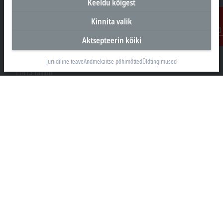
Keeldu kõigest
Kinnita valik
Peakontor Eesti
Aktsepteerin kõiki
Kontakt
Beckhoff Automation OÜ
Valukoja 8, Öpiku 2
Juriidiline teave
Andmekaitse põhimõtted
Üldtingimused
11415 Tallinn
+372 588 03238
info@beckhoff.ee
Kontaktandmed
www.beckhoff.com/et-ee/
Uudiskiri
Prindi leht
Ettevõte
Tooted ja Valdkonnad
Tugi