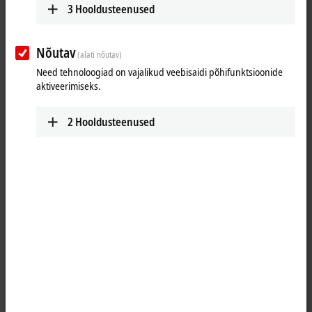
3
Hooldusteenused
Esita
Nõutav
(alati nõutav)
Need tehnoloogiad on vajalikud veebisaidi põhifunktsioonide
aktiveerimiseks.
2
Hooldusteenused