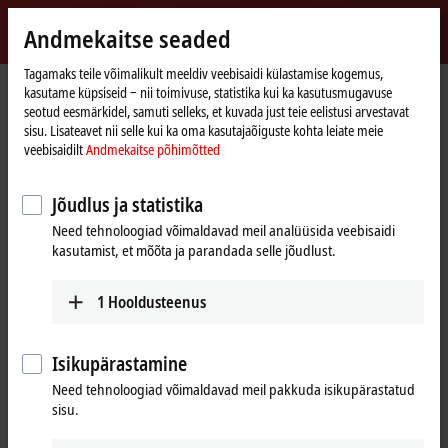
Logi sisse
Andmekaitse seaded
myBeckhoff
Beckhoff
-
Tagamaks teile võimalikult meeldiv veebisaidi külastamise kogemus,
Avaleht
myBeckhoff – Unustasin salasõna
kasutame küpsiseid ‒ nii toimivuse, statistika kui ka kasutusmugavuse
New
seotud eesmärkidel, samuti selleks, et kuvada just teie eelistusi arvestavat
Automation
Unustasin salasõna
sisu. Lisateavet nii selle kui ka oma kasutajaõiguste kohta leiate meie
Technology
veebisaidilt
Andmekaitse põhimõtted
Jõudlus ja statistika
Kui olete parooli unustanud, saadame teile e-posti teel lingi
uue parooli seadistamiseks.
Need tehnoloogiad võimaldavad meil analüüsida veebisaidi
kasutamist, et mõõta ja parandada selle jõudlust.
Sisestage e-posti aadress, mida kasutasite konto
registreerimisel.
1
Hooldusteenus
(
*
)
kohustuslikud väljad
Isikupärastamine
Need tehnoloogiad võimaldavad meil pakkuda isikupärastatud
E-posti aadress
*
sisu.