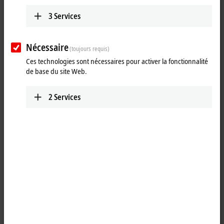
Envoyer
3
Services
Nécessaire
(toujours requis)
Ces technologies sont nécessaires pour activer la fonctionnalité
de base du site Web.
2
Services