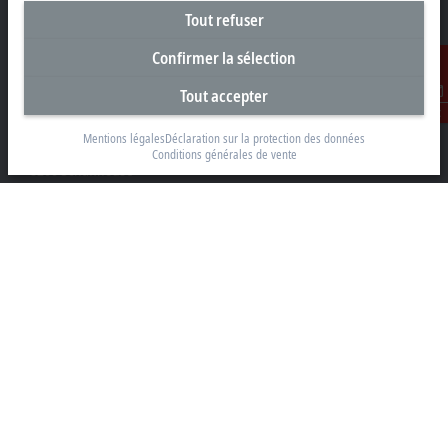
Tout refuser
Confirmer la sélection
Siège social Suisse
Tout accepter
Contact
Beckhoff Automation AG
Mentions légales
Déclaration sur la protection des données
Rheinweg 7
Conditions générales de vente
8200 Schaffhouse
+41 52 633 40 40
info@beckhoff.ch
Coordonnées détaillées
www.beckhoff.com/fr-ch/
Newsletter
Imprimer la page
Entreprise
Produits et secteurs