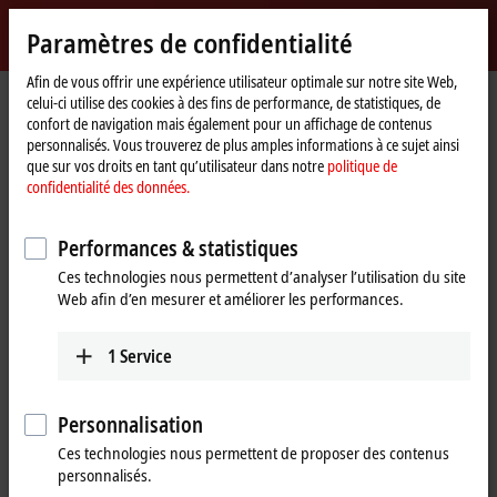
Identifiez-vous
Paramètres de confidentialité
myBeckhoff
Beckhoff
-
Afin de vous offrir une expérience utilisateur optimale sur notre site Web,
Page
myBeckhoff – Mot de passe oublié
celui-ci utilise des cookies à des fins de performance, de statistiques, de
New
d'accueil
confort de navigation mais également pour un affichage de contenus
Automation
Mot de passe oublié
personnalisés. Vous trouverez de plus amples informations à ce sujet ainsi
Technology
que sur vos droits en tant qu’utilisateur dans notre
politique de
confidentialité des données.
Si vous avez oublié votre mot de passe, nous vous enverrons un e-mail
avec un lien, qui vous permettra de configurer un nouveau mot de
Performances & statistiques
passe.
Ces technologies nous permettent d’analyser l’utilisation du site
Veuillez entrer l’adresse e-mail que vous avez utilisée pour votre
Web afin d’en mesurer et améliorer les performances.
inscription.
1
Service
(
*
)
Champs obligatoires
Personnalisation
Ces technologies nous permettent de proposer des contenus
e-mail
*
personnalisés.