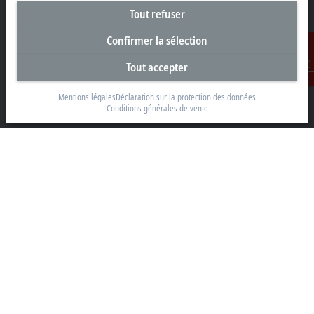
Tout refuser
Confirmer la sélection
Siège social Belgique
Tout accepter
Contact
Beckhoff Automation BV
Mentions légales
Déclaration sur la protection des données
Klaverbladstraat 11.2/2
Conditions générales de vente
3560 Lummen
+32 13 2522-00
info@beckhoff.be
Coordonnées détaillées
www.beckhoff.com/fr-be/
Newsletter
Imprimer la page
Entreprise
Produits et secteurs