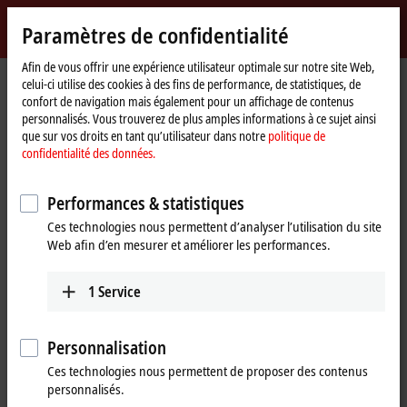
Identifiez-vous
Paramètres de confidentialité
myBeckhoff
Beckhoff
-
Afin de vous offrir une expérience utilisateur optimale sur notre site Web,
Page
myBeckhoff – Mot de passe oublié
celui-ci utilise des cookies à des fins de performance, de statistiques, de
New
d'accueil
confort de navigation mais également pour un affichage de contenus
Automation
Mot de passe oublié
personnalisés. Vous trouverez de plus amples informations à ce sujet ainsi
Technology
que sur vos droits en tant qu’utilisateur dans notre
politique de
confidentialité des données.
Si vous avez oublié votre mot de passe, nous vous enverrons
Performances & statistiques
un e-mail avec un lien, qui vous permettra de configurer un
nouveau mot de passe.
Ces technologies nous permettent d’analyser l’utilisation du site
Web afin d’en mesurer et améliorer les performances.
Veuillez entrer l’adresse e-mail que vous avez utilisée pour
votre inscription.
1
Service
(
*
)
Champs obligatoires
Personnalisation
Ces technologies nous permettent de proposer des contenus
e-mail
*
personnalisés.