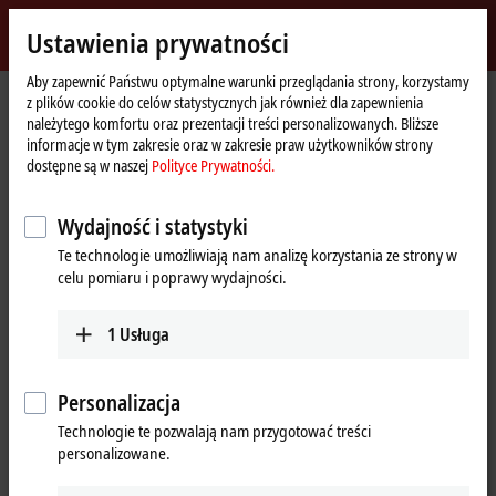
Zaloguj się
Ustawienia prywatności
myBeckhoff
Beckhoff
-
Aby zapewnić Państwu optymalne warunki przeglądania strony, korzystamy
Strona
myBeckhoff – Zapomniałeś hasła
z plików cookie do celów statystycznych jak również dla zapewnienia
New
główna
należytego komfortu oraz prezentacji treści personalizowanych. Bliższe
Automation
Zapomniałeś hasła
informacje w tym zakresie oraz w zakresie praw użytkowników strony
Technology
dostępne są w naszej
Polityce Prywatności.
Jeśli nie pamiętasz swojego hasła, wyślemy Ci wiadomość e-mail z
linkiem do ustawienia nowego hasła.
Wydajność i statystyki
Te technologie umożliwiają nam analizę korzystania ze strony w
Proszę wpisać adres e-mail użyty podczas rejestracji.
celu pomiaru i poprawy wydajności.
1
Usługa
(
*
)
wymagane pola
Personalizacja
E-mail
*
Technologie te pozwalają nam przygotować treści
personalizowane.
Wyślij