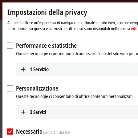
Impostazioni della privacy
Beckhoff
-
Al fine di offrire un'esperienza di navigazione ottimale sul sito web, i cookie vengo
informazioni su questo e sui vostri diritti d'uso sono disponibili nella nostra
info
New
Automation
Pagina
Products
Automation
TwinCAT
Technology
iniziale
Performance e statistiche
TwinCAT automation software
Queste tecnologie ci permettono di analizzare l'uso del sito web per 
Tabular product overview
Product finder
1
Servizio
TwinCAT 3 download
Personalizzazione
Products
Queste tecnologie ci consentono di offrire contenuti personalizzati.
TExxxx | TwinCAT 3 Engineering
3
Servizi
The TwinCAT 3 engineering components enable
the configuration, programming and debugging
of applications.
Necessario
(sempre richiesto)