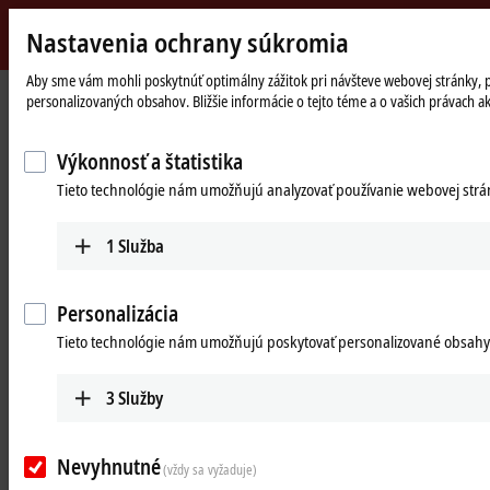
Nastavenia ochrany súkromia
Beckhoff
-
Aby sme vám mohli poskytnúť optimálny zážitok pri návšteve webovej stránky, pou
personalizovaných obsahov. Bližšie informácie o tejto téme a o vašich právach a
New
Automation
Domovská
Products
Automation
TwinCAT
Technology
stránka
Výkonnosť a štatistika
TwinCAT automation software
Tieto technológie nám umožňujú analyzovať používanie webovej stránk
Tabular product overview
Product finder
1
Služba
TwinCAT 3 download
Personalizácia
Products
Tieto technológie nám umožňujú poskytovať personalizované obsahy
TExxxx | TwinCAT 3 Engineering
3
Služby
The TwinCAT 3 engineering components enable
the configuration, programming and debugging
of applications.
Nevyhnutné
(vždy sa vyžaduje)