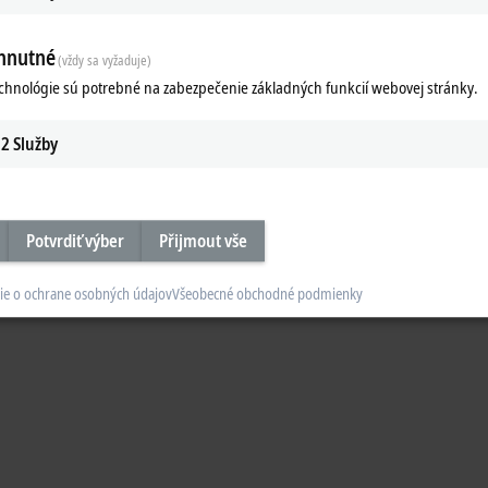
hnutné
(vždy sa vyžaduje)
echnológie sú potrebné na zabezpečenie základných funkcií webovej stránky.
 Connectivity
TF7xxx | Vision
Connectivity Functions
TwinCAT 3 Vision Functions
2
Služby
re
Learn more
3
engineering components enable the configuration, programming and debug
basic components can be extended by functions.
Potvrdiť výber
Přijmout vše
ie o ochrane osobných údajov
Všeobecné obchodné podmienky