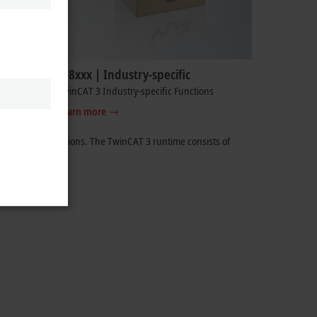
TF8xxx | Industry-specific
TwinCAT 3 Industry-specific Functions
Learn more
ging of applications. The
TwinCAT 3
runtime consists of