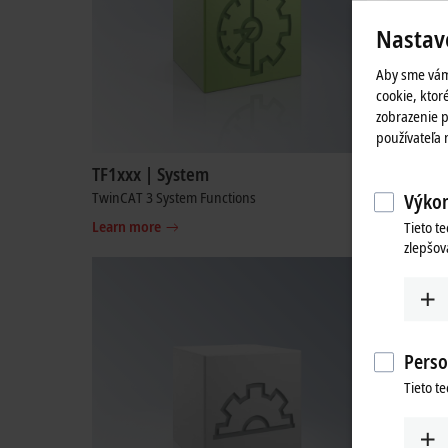
Nastav
Aby sme vám
cookie, ktoré
zobrazenie p
používateľa
TF1xxx | System
TF2xxx 
TwinCAT 3 System Functions
TwinCAT 3
Výkon
Learn more
Learn mo
Tieto t
zlepšov
Perso
Tieto t