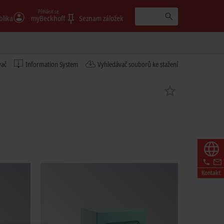
Přihlásit se
blika
myBeckhoff
Seznam záložek
vač
Information System
Vyhledávač souborů ke stažení
Kontakt