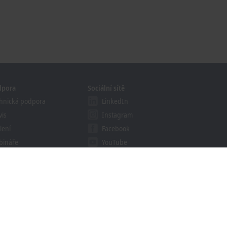
dpora
Sociální sítě
hnická podpora
LinkedIn
vis
Instagram
lení
Facebook
bináře
YouTube
khoff Information System
ledávač souborů ke
žení