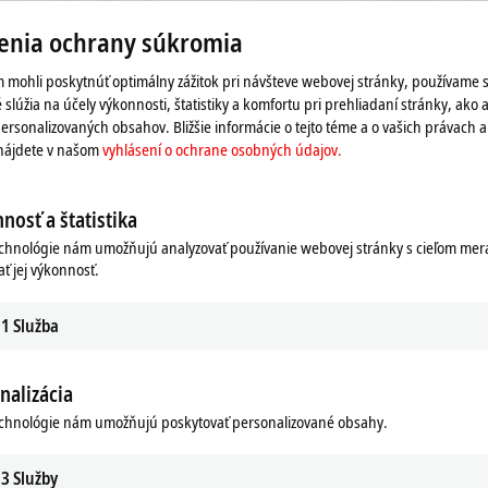
enia ochrany súkromia
 mohli poskytnúť optimálny zážitok pri návšteve webovej stránky, používame 
 slúžia na účely výkonnosti, štatistiky a komfortu pri prehliadaní stránky, ako a
ersonalizovaných obsahov. Bližšie informácie o tejto téme a o vašich právach 
 nájdete v našom
vyhlásení o ochrane osobných údajov.
| HMI
TF3xxx | Measurement
 HMI Functions
TwinCAT 3 Measurement Functions
nosť a štatistika
re
Learn more
echnológie nám umožňujú analyzovať používanie webovej stránky s cieľom mera
ať jej výkonnosť.
1
Služba
nalizácia
echnológie nám umožňujú poskytovať personalizované obsahy.
3
Služby