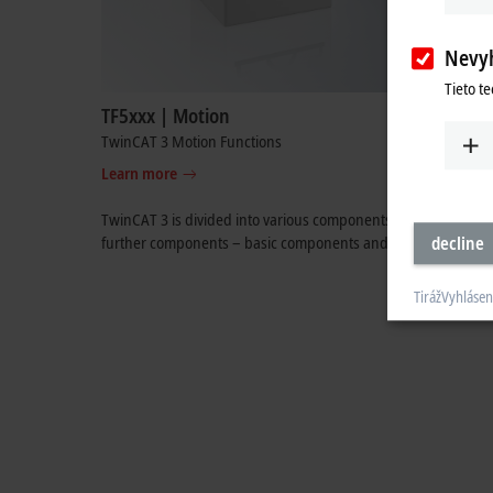
Nevy
Tieto t
TF5xxx | Motion
TF6xxx |
TwinCAT 3 Motion Functions
TwinCAT 3 
Learn more
Learn mo
TwinCAT 3 is divided into various components. The
TwinCAT 
further components – basic components and functions. The 
decline
Tiráž
Vyhlásen