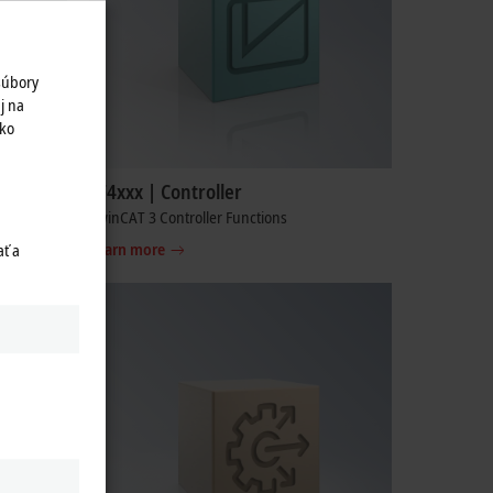
súbory
j na
ako
TF4xxx | Controller
TwinCAT 3 Controller Functions
Learn more
ť a