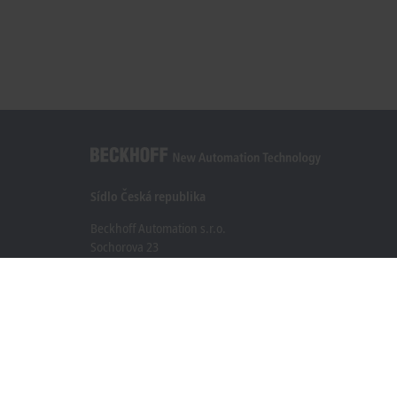
Sídlo Česká republika
Beckhoff Automation s.r.o.
Sochorova 23
61600 Brno
+420 511 189 250
info.cz@beckhoff.com
Kontaktní informace
www.beckhoff.com/cs-cz/