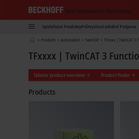
Beckhoff
-
Společnost
Produkty
Průmyslová odvětví
Podpora
New
Automation
Domovská
Products
Automation
TwinCAT
TFxxxx | TwinCAT 3 F
Technology
stránka
TFxxxx | TwinCAT 3 Functi
Tabular product overview
Product finder
Products