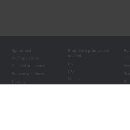
Společnost
Produkty a průmyslová
Po
odvětví
Profil společnosti
Tec
IPC
Globální přítomnost
Ser
I/O
Pracovní příležitosti
Ško
Motion
Novinky
We
Automation
Časopis PC Control
Bec
MX-System
Události a termíny
Vyh
Vision
sta
Systém oznamování
Průmyslová odvětví
Soulad obalů s předpisy