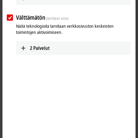
TF2xxx | HMI
TwinCAT 3 HMI Functions
Learn more
Välttämätön
(tarvitaan aina)
Näitä teknologioita tarvitaan verkkosivuston keskeisten
toimintojen aktivoimiseen.
TF3xxx | Measurement
2
Palvelut
TwinCAT 3 Measurement Functions
Learn more
TF4xxx | Controller
TwinCAT 3 Controller Functions
Learn more
TF5xxx | Motion
TwinCAT 3 Motion Functions