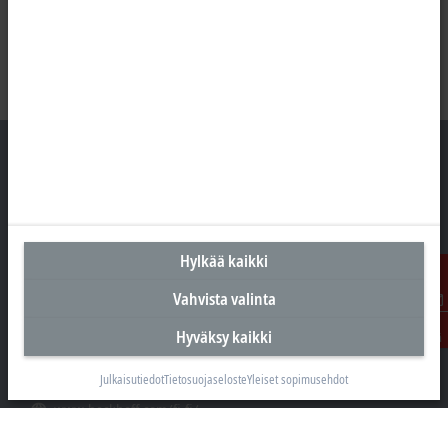
Suomen pääkonttori
Beckhoff Automation Oy
Hylkää kaikki
Hakakalliontie 2
05460 Hyvinkää
Vahvista valinta
Ota
+358 20 7423 800
Hyväksy kaikki
yhteyttä
info@beckhoff.fi
Julkaisutiedot
Tietosuojaseloste
Yleiset sopimusehdot
Yhteystiedot
www.beckhoff.com/fi-fi/
Uutiskirje