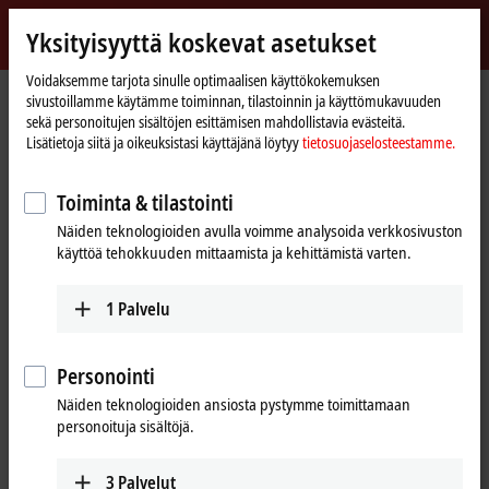
Kirjaudu sisään
Yksityisyyttä koskevat asetukset
myBeckhoff
Beckhoff
-
Voidaksemme tarjota sinulle optimaalisen käyttökokemuksen
sivustoillamme käytämme toiminnan, tilastoinnin ja käyttömukavuuden
New
sekä personoitujen sisältöjen esittämisen mahdollistavia evästeitä.
Automation
Kotisivu
Products
Automation
TwinCAT
TFxxxx | TwinCAT 3 Functions
Lisätietoja siitä ja oikeuksistasi käyttäjänä löytyy
tietosuojaselosteestamme.
Technology
TFxxxx | TwinCAT 3 Functions
Toiminta & tilastointi
Näiden teknologioiden avulla voimme analysoida verkkosivuston
Tabular product overview
Product finder
käyttöä tehokkuuden mittaamista ja kehittämistä varten.
Products
1
Palvelu
TF1xxx | System
TwinCAT 3 System Functions
Personointi
Learn more
Näiden teknologioiden ansiosta pystymme toimittamaan
personoituja sisältöjä.
3
Palvelut