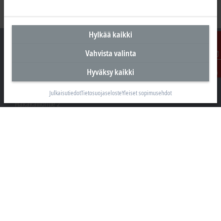
Hylkää kaikki
Vahvista valinta
Ota
Hyväksy kaikki
yhteyttä
Suomen pääkonttori
Beckhoff Automation Oy
Julkaisutiedot
Tietosuojaseloste
Yleiset sopimusehdot
Hakakalliontie 2
05460 Hyvinkää
+358 20 7423 800
info@beckhoff.fi
Yhteystiedot
www.beckhoff.com/fi-fi/
Uutiskirje
Tulosta sivu