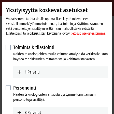
Kirjaudu sisään
Yksityisyyttä koskevat asetukset
myBeckhoff
Beckhoff
-
Voidaksemme tarjota sinulle optimaalisen käyttökokemuksen
sivustoillamme käytämme toiminnan, tilastoinnin ja käyttömukavuuden
New
sekä personoitujen sisältöjen esittämisen mahdollistavia evästeitä.
Automation
Kotisivu
Products
Automation
TwinCAT
Product finder TwinCAT
Lisätietoja siitä ja oikeuksistasi käyttäjänä löytyy
tietosuojaselosteestamme.
Technology
Product finder TwinCAT
Toiminta & tilastointi
Näiden teknologioiden avulla voimme analysoida verkkosivuston
The product finder only works on devices with a larger display.
käyttöä tehokkuuden mittaamista ja kehittämistä varten.
Tabular product overview
1
Palvelu
Use the tabular product finder on your mobile device to access our
content.
Personointi
Tabular product overview
Näiden teknologioiden ansiosta pystymme toimittamaan
personoituja sisältöjä.
3
Palvelut