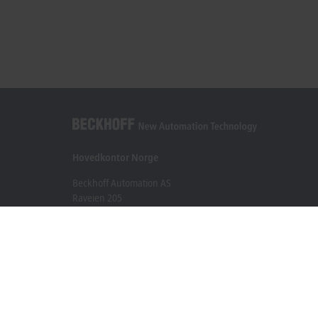
Hovedkontor Norge
Beckhoff Automation AS
Raveien 205
3184 Borre
+47 33 50 46 90
info@beckhoff.no
Kontaktinformasjon
www.beckhoff.com/nn-no/