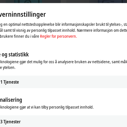
erninnstillinger
eg en optimal nettstedsopplevelse blir informasjonskapsler brukt til ytelses-, st
l samt til visnig av personlig tilpasset innhold. Nærmere informasjon om det
brukere finner du i våre
Regler for personvern.
| HMI
TF3xxx | Measurement
 og statistikk
 HMI Functions
TwinCAT 3 Measurement Functions
eknologiene gjør det mulig for oss å analysere bruken av nettsidene, samt mål
re
Learn more
e ytelsen.
1
Tjeneste
nalisering
eknologiene gjør at vi kan tilby personlig tilpasset innhold.
3
Tjenester