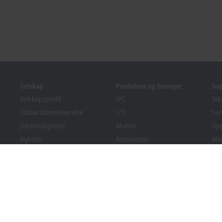
Selskap
Produkter og bransjer
Su
Selskapsprofil
IPC
Tek
Global tilstedeværelse
I/O
Ser
Jobbmuligheter
Motion
Op
Nyheter
Automation
We
PC Control magasin
MX-System
Sol
Arrangementer og datoer
Vision
Bec
Varslingssystem
Bransjer
Ned
Emballasjesamsvar