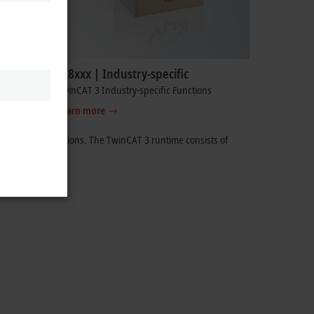
TF8xxx | Industry-specific
TwinCAT 3 Industry-specific Functions
Learn more
ging of applications. The
TwinCAT 3
runtime consists of