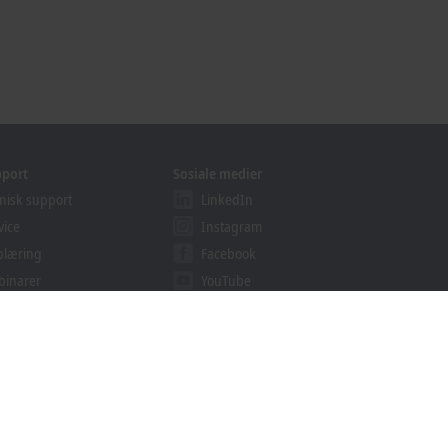
pport
Sosiale medier
nisk support
LinkedIn
vice
Instagram
plæring
Facebook
binarer
YouTube
ution Provider Programmet
khoff Information System
lastinger