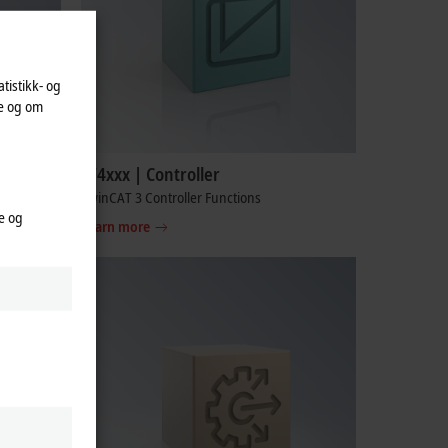
atistikk- og
te og om
TF4xxx | Controller
TwinCAT 3 Controller Functions
e og
Learn more