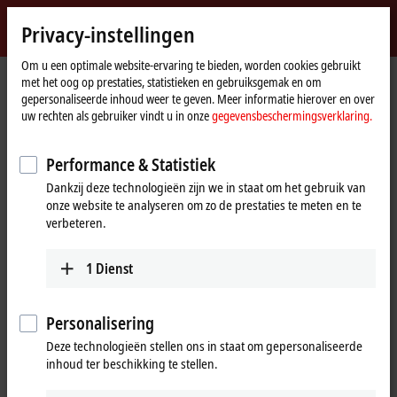
Inloggen
Privacy-instellingen
myBeckhoff
Beckhoff
-
Om u een optimale website-ervaring te bieden, worden cookies gebruikt
startpagina
myBeckhoff – Registratie
met het oog op prestaties, statistieken en gebruiksgemak en om
New
gepersonaliseerde inhoud weer te geven. Meer informatie hierover en over
Automation
Een nieuwe gebruikersaccount
uw rechten als gebruiker vindt u in onze
gegevensbeschermingsverklaring.
Technology
aanmaken
Performance & Statistiek
Download softwarebestanden en krijg toegang tot uw persoonlijke
Dankzij deze technologieën zijn we in staat om het gebruik van
onze website te analyseren om zo de prestaties te meten en te
downloadgeschiedenis.
verbeteren.
Bestel eenvoudig nieuwsbrieven en informatiedragers.
Krijg toegang tot exclusieve evenementen voor myBeckhoff
gebruikers.
1
Dienst
Vraag op eenvoudige wijze kalibratiecertificaten aan voor analoge
EtherCAT-klemmen.
Download de XPlanar calibration bestanden voor de movers met
Personalisering
behulp van het Beckhoff Traceability Number (BTN).
Deze technologieën stellen ons in staat om gepersonaliseerde
Stel websites die u vaak bezoekt in als favorieten, zodat u ze met
inhoud ter beschikking te stellen.
een paar klikken kunt bereiken.
Gebruik vooraf ingevulde formulieren om contact op te nemen met