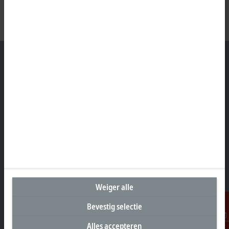
Hoofdkantoor België
Beckhoff Automation BV
Klaverbladstraat 11.2/2
3560 Lummen
+32 13 2522-00
info@beckhoff.be
Contactgegevens
Weiger alle
www.beckhoff.com/nl-be/
Bevestig selectie
Newsletter
Pagina afdrukken
Alles accepteren
Contact