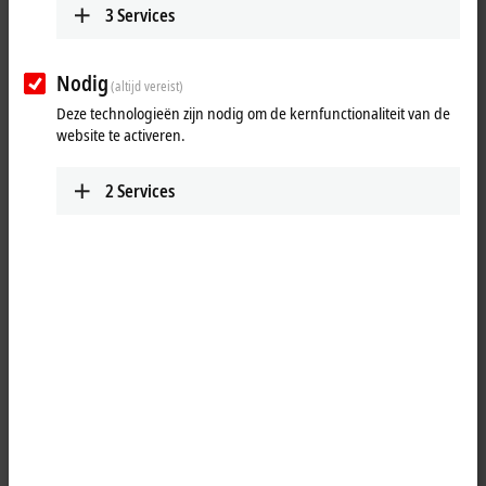
3
Services
onze experts.
Vul het volgende formulier in om een nieuwe gebruikersaccount aan
te maken.
Nodig
(altijd vereist)
Deze technologieën zijn nodig om de kernfunctionaliteit van de
Na het invoeren van uw gegevens ontvangt u een e-mail om de
website te activeren.
account te activeren.
2
Services
(
*
)
noodzakelijke velden
Persoonlijke gegevens
Aanhef
Titel
Voornaam
*
Achternaam
*