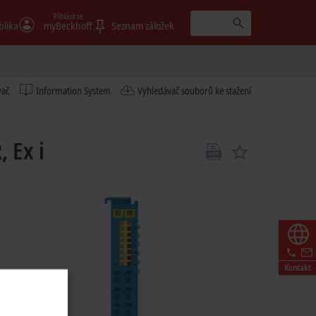
Přihlásit se
blika
myBeckhoff
Seznam záložek
vač
Information System
Vyhledávač souborů ke stažení
 Ex i
Kontakt