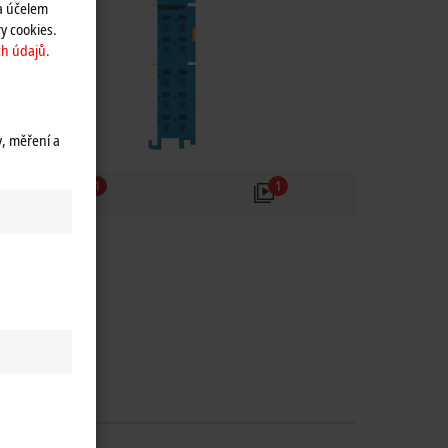
a účelem
y cookies.
h údajů.
y, měření a
1
1