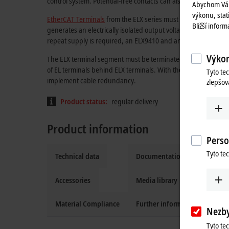
control system. Potential-free contacts can also be connected.
Abychom Vám
výkonu, stat
EtherCAT Terminals
from the ELX series must always be opera
Bližší infor
generates an electrically isolated output voltage (24 V EX) fro
repeat supply is required, an ELX9410 and an ELX9560 can be 
Výkon
The ELX terminal segment must be terminated with one ELX90
of EL terminals behind ELX terminals. With the EK1110, the t
Tyto te
implement cable redundancy.
zlepšov
Product status:
regular delivery
Product information
Perso
Tyto te
Technical data
Documentation and downloa
Accessories
Media library
Material Compliance
Further information
Nezb
Tyto te