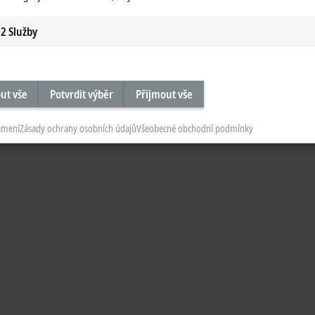
2
Služby
ut vše
Potvrdit výběr
Přijmout vše
ámení
Zásady ochrany osobních údajů
Všeobecné obchodní podmínky