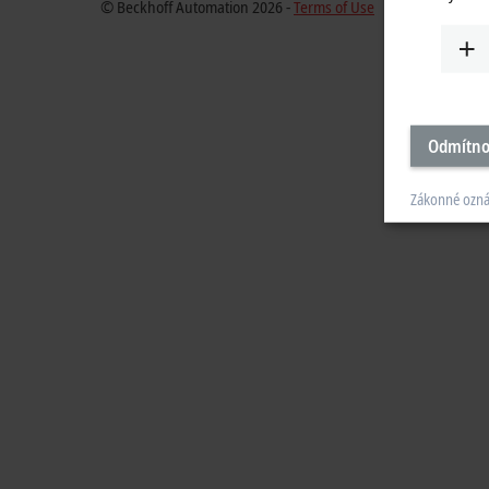
© Beckhoff Automation 2026 -
Terms of Use
Odmítno
Zákonné ozn