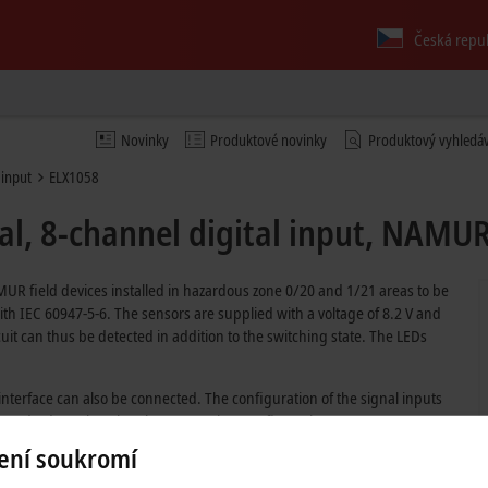
Česká repu
Novinky
Produktové novinky
Produktový vyhledá
 input
ELX1058
l, 8-channel digital input, NAMUR,
AMUR field devices installed in hazardous zone 0/20 and 1/21 areas to be
ith IEC 60947-5-6. The sensors are supplied with a voltage of 8.2 V and
cuit can thus be detected in addition to the switching state. The LEDs
nterface can also be connected. The configuration of the signal inputs
as standard. By choosing the appropriate configuration, up to 2
gital input channels. You can select whether a positive or negative
ení soukromí
l inputs. This allows NAMUR NCs and NOs to be integrated into the