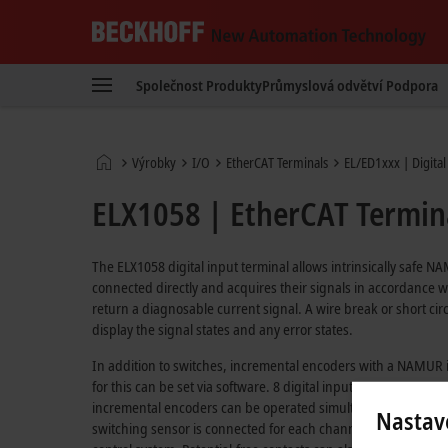
Beckhoff
-
Společnost
Produkty
Průmyslová odvětví
Podpora
New
Automation
Technology
Domovská
Výrobky
I/O
EtherCAT Terminals
EL/ED1xxx | Digital
stránka
ELX1058 | EtherCAT Termina
The ELX1058 digital input terminal allows intrinsically safe N
connected directly and acquires their signals in accordance w
return a diagnosable current signal. A wire break or short cir
display the signal states and any error states.
In addition to switches, incremental encoders with a NAMUR i
for this can be set via software. 8 digital inputs are pre-set 
incremental encoders can be operated simultaneously with 2 di
Nastav
switching sensor is connected for each channel for the digita