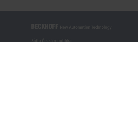
Sídlo Česká republika
Beckhoff Automation s.r.o.
Sochorova 23
61600 Brno
+420 511 189 250
info.cz@beckhoff.com
Kontaktní informace
www.beckhoff.com/cs-cz/
Newsletter
Vytisknout stránku