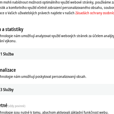
 mohli nabídnout možnosti optimálního využití webové stránky, používáme z
istik a komfortního využití včetně zobrazení personalizovaného obsahu, soubor
ted in conjunction with the ELX9560 power supply terminal, which
mace o Vašich uživatelských právech najdete v našich
Zásadách ochrany osobníc
m the input voltage (24 V DC) to supply the downstream ELX terminals. If a
combined so that further ELX terminals can be connected in series.
 a statistiky
12, two ELX9410 or one EK1110. The use of two ELX9410 allows the use
erminal segment can be continued via an
EtherCAT
cable, for example to
chnologie nám umožňují analyzovat využití webových stránek za účelem analýz
ání výkonu.
1
Služba
nalizace
chnologie nám umožňují poskytovat personalizovaný obsah.
ds
Related products
3
Služby
ytné
(vždy povinné)
chnologie jsou nutné k tomu, abychom aktivovali základní funkčnost webu.