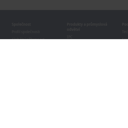
Společnost
Produkty a průmyslová
Po
odvětví
Profil společnosti
Tec
IPC
Globální přítomnost
Ser
I/O
Pracovní příležitosti
Ško
Motion
Novinky
We
TwinCAT
Časopis PC Control
Bec
MX-System
Události a termíny
Vyh
Vision
sta
Systém oznamování
Průmyslová odvětví
Soulad obalů s předpisy