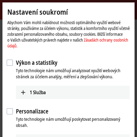
Přihlásit se
Nastavení soukromí
myBeckhoff
Beckhoff
-
Abychom Vám mohli nabídnout možnosti optimálního využití webové
stránky, používáme za účelem výkonu, statistik a komfortního využití včetně
New
zobrazení personalizovaného obsahu, soubory cookies. Bližší informace
Automation
Domovská
Společnost
Novinky
o Vašich uživatelských právech najdete v našich
Zásadách ochrany osobních
Technology
stránka
EtherCAT Terminals for mains monitoring, process control and power
údajů.
monitoring
Výkon a statistiky
Tyto technologie nám umožňují analyzovat využití webových
Kliknutím na „Rozumím a přijímám“ zobrazíme video a upravíme
stránek za účelem analýzy, měření a zlepšování výkonu.
nastavení ochrany soukromí, zatímco se načítá externí obsah
Vimeo. Seznamte se zde s našimi
Zásadách ochrany osobních
údajů.
1
Služba
Přijmout
Personalizace
Tyto technologie nám umožňují poskytovat personalizovaný
obsah.
Apr 6, 2022