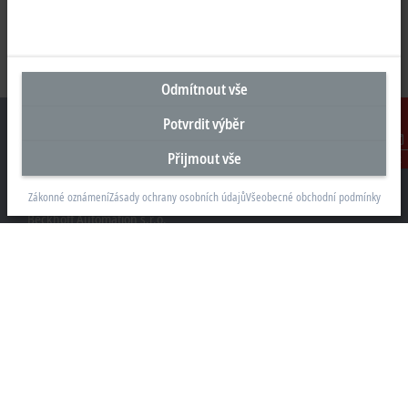
Odmítnout vše
Potvrdit výběr
Přijmout vše
Kontakt
Sídlo Česká republika
Zákonné oznámení
Zásady ochrany osobních údajů
Všeobecné obchodní podmínky
Beckhoff Automation s.r.o.
Sochorova 23
61600 Brno
+420 511 189 250
info.cz@beckhoff.com
Kontaktní informace
www.beckhoff.com/cs-cz/
Newsletter