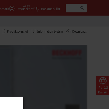
Log ind
nmark
myBeckhoff
Bookmark list
Produktoversigt
Information System
Downloads
Kontakt