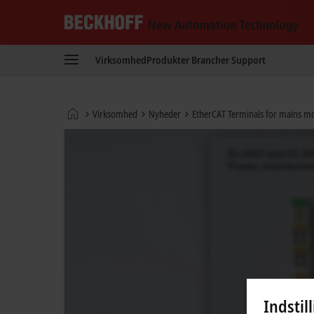
Beckhoff
-
Virksomhed
Produkter
Brancher
Support
New
Automation
Technology
Hjemmeside
Virksomhed
Nyheder
EtherCAT Terminals for mains mo
Indstil