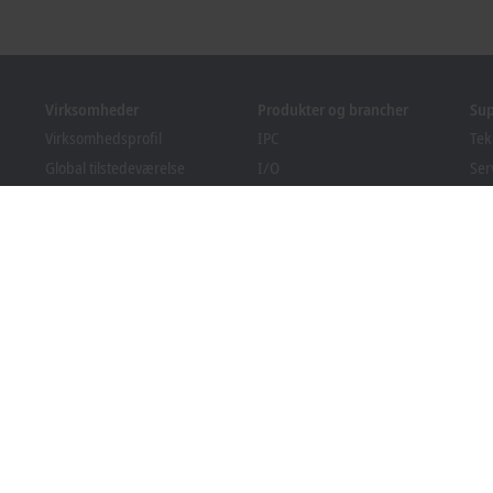
Virksomheder
Produkter og brancher
Su
Virksomhedsprofil
IPC
Tek
Global tilstedeværelse
I/O
Ser
Ledige stillinger
Motion
Kur
Nyheder
Automation
We
PC Control magasin
MX-System
Bec
Arrangementer og datoer
Vision
Do
Indberetningssystem
Brancher
Overholdelse af
emballageregler