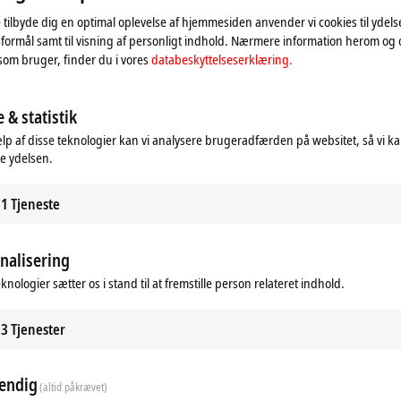
oen og tilpasser indstillingen for privatsfære, hvorved ekst
 tilbyde dig en optimal oplevelse af hjemmesiden anvender vi cookies til ydelses
opmærksom på vores
databeskyttelseserklæring.
formål samt til visning af personligt indhold. Nærmere information herom og
som bruger, finder du i vores
databeskyttelseserklæring.
Accepter
 & statistik
lp af disse teknologier kan vi analysere brugeradfærden på websitet, så vi k
e ydelsen.
1
Tjeneste
nalisering
knologier sætter os i stand til at fremstille person relateret indhold.
3
Tjenester
endig
(altid påkrævet)