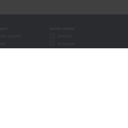
pport
Sociale medier
nisk support
LinkedIn
vice
Instagram
ser
Facebook
binars
YouTube
khoff Information System
wnloads