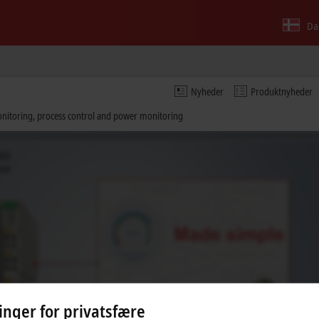
Da
Nyheder
Produktnyheder
nitoring, process control and power monitoring
linger for privatsfære