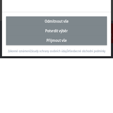
Odmítnout vše
Potvrdit výběr
Přijmout vše
Kontakt
Sídlo Česká republika
Zákonné oznámení
Zásady ochrany osobních údajů
Všeobecné obchodní podmínky
Beckhoff Automation s.r.o.
Sochorova 23
61600 Brno
+420 511 189 250
info.cz@beckhoff.com
Kontaktní informace
www.beckhoff.com/cs-cz/
Newsletter
Vytisknout stránku