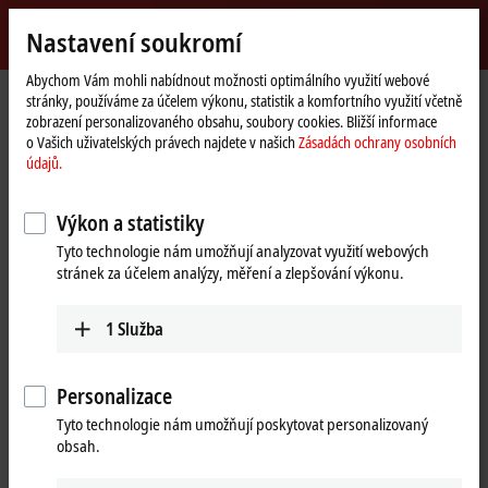
Přihlásit se
Nastavení soukromí
myBeckhoff
Beckhoff
-
Abychom Vám mohli nabídnout možnosti optimálního využití webové
stránky, používáme za účelem výkonu, statistik a komfortního využití včetně
New
zobrazení personalizovaného obsahu, soubory cookies. Bližší informace
Automation
Domovská
Společnost
Novinky
o Vašich uživatelských právech najdete v našich
Zásadách ochrany osobních
Technology
stránka
SPS 2025, Day 2: Beckhoff Live + Interactive, Nov 26, 2025
údajů.
Výkon a statistiky
Kliknutím na „Rozumím a přijímám“ zobrazíme video a upravíme
Tyto technologie nám umožňují analyzovat využití webových
nastavení ochrany soukromí, zatímco se načítá externí obsah
stránek za účelem analýzy, měření a zlepšování výkonu.
Vimeo. Seznamte se zde s našimi
Zásadách ochrany osobních
údajů.
1
Služba
Přijmout
Personalizace
Tyto technologie nám umožňují poskytovat personalizovaný
obsah.
Nov 26, 2025