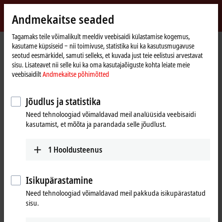
Logi sisse
Andmekaitse seaded
myBeckhoff
Beckhoff
-
Tagamaks teile võimalikult meeldiv veebisaidi külastamise kogemus,
kasutame küpsiseid ‒ nii toimivuse, statistika kui ka kasutusmugavuse
New
seotud eesmärkidel, samuti selleks, et kuvada just teie eelistusi arvestavat
Automation
Avaleht
Ettevõte
Uudised
sisu. Lisateavet nii selle kui ka oma kasutajaõiguste kohta leiate meie
Technology
SPS 2025, Day 2: Beckhoff Live + Interactive, Nov 26, 2025
veebisaidilt
Andmekaitse põhimõtted
Jõudlus ja statistika
Kui klõpsate nupul „Nõustun“, kuvatakse video ja kohandatakse
Need tehnoloogiad võimaldavad meil analüüsida veebisaidi
privaatsussätteid; selle protsessi käigus laaditakse Vimeo väline
kasutamist, et mõõta ja parandada selle jõudlust.
sisu. Palun tutvuge meie andmekaitse põhimõtetega. Palun
vaadake meie veebisaiti
Andmekaitse põhimõtted
1
Hooldusteenus
Nõustun
Isikupärastamine
Need tehnoloogiad võimaldavad meil pakkuda isikupärastatud
sisu.
Nov 26, 2025