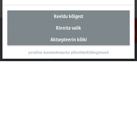
Keeldu kõigest
Kinnita valik
Aktsepteerin kõiki
Kontakt
Peakontor Eesti
Juriidiline teave
Andmekaitse põhimõtted
Üldtingimused
Beckhoff Automation OÜ
Valukoja 8, Öpiku 2
11415 Tallinn
+372 588 03238
info@beckhoff.ee
Kontaktandmed
www.beckhoff.com/et-ee/
Uudiskiri
Prindi leht