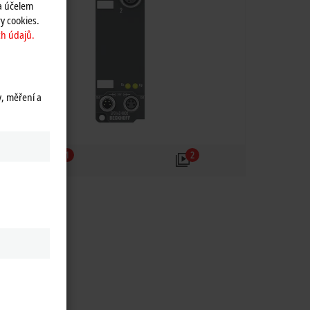
a účelem
y cookies.
h údajů.
y, měření a
1
2