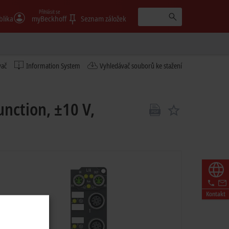
Přihlásit se
blika
myBeckhoff
Seznam záložek
vač
Information System
Vyhledávač souborů ke stažení
nction, ±10 V,
Kontakt