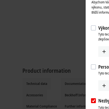
Abychom Vám
výkonu, stat
Bližší infor
Výkon
Tyto te
zlepšov
Perso
Product information
Tyto te
Technical data
Documentation and downloa
Accessories
Beckhoff Information System
Nezb
Material Compliance
Further information
Tyto te