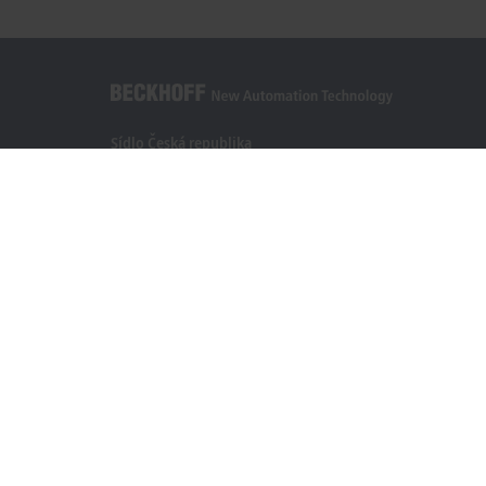
Sídlo Česká republika
Beckhoff Automation s.r.o.
Sochorova 23
61600 Brno
+420 511 189 250
info.cz@beckhoff.com
Kontaktní informace
www.beckhoff.com/cs-cz/
Newsletter
Vytisknout stránku