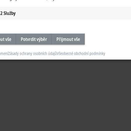
2
Služby
ut vše
Potvrdit výběr
Přijmout vše
ámení
Zásady ochrany osobních údajů
Všeobecné obchodní podmínky