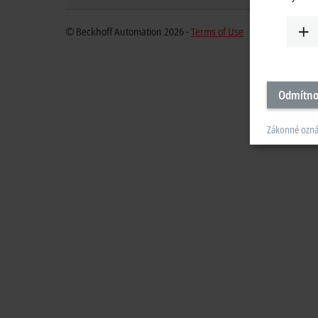
© Beckhoff Automation 2026 -
Terms of Use
Odmítno
Zákonné ozn