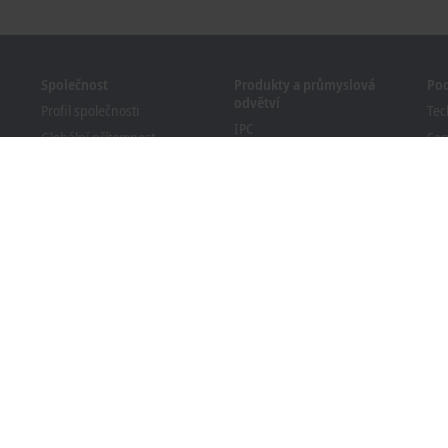
Společnost
Produkty a průmyslová
Po
odvětví
Profil společnosti
Tec
IPC
Globální přítomnost
Ser
I/O
Pracovní příležitosti
Ško
Motion
Novinky
We
TwinCAT
Časopis PC Control
Bec
MX-System
Události a termíny
Vyh
Vision
sta
Systém oznamování
Průmyslová odvětví
Soulad obalů s předpisy