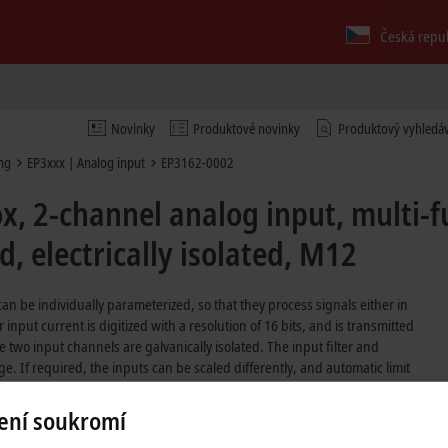
Česká repu
Novinky
Produktové novinky
Produktový vyhledá
ing
EP3xxx | Analog input
EP3162-0002
, 2-channel analog input, multi-fu
d, electrically isolated, M12
n be individually parameterized, so that they process signals either in
put current is digitized with a resolution of 16 bits, and is transmitted
he two input channels are galvanically isolated. The input filter and
e. If required, the inputs can be scaled differently, and automatic limit
zation purposes. The parameters are stored in the module.
ení soukromí