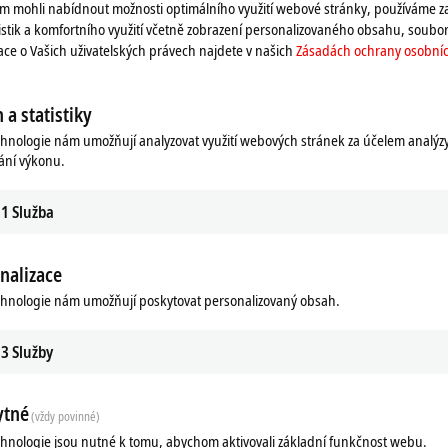
 mohli nabídnout možnosti optimálního využití webové stránky, používáme z
istik a komfortního využití včetně zobrazení personalizovaného obsahu, soubor
mace o Vašich uživatelských právech najdete v našich
Zásadách ochrany osobníc
 a statistiky
chnologie nám umožňují analyzovat využití webových stránek za účelem analýz
ání výkonu.
1
Služba
nalizace
chnologie nám umožňují poskytovat personalizovaný obsah.
ds
Additional products
3
Služby
Related products
ytné
(vždy povinné)
chnologie jsou nutné k tomu, abychom aktivovali základní funkčnost webu.