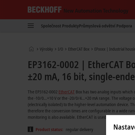
Beckhoff
-
Společnost
Produkty
Průmyslová odvětví
Podpora
New
Automation
Technology
Domovská
Výrobky
I/O
EtherCAT Box
EPxxxx | Industrial hous
stránka
EP3162-0002 | EtherCAT Box
±20 mA, 16 bit, single-ende
The EP3162-0002
EtherCAT
Box has two analog inputs which ca
the -10/0…+10 V or the -20/0/4…+20 mA range. The voltage or in
(electrically isolated) to the higher-level automation device. T
therefore the conversion times are configurable in a wide rang
monitoring is also available. EtherCAT is used for parameteri
Nastav
Product status:
regular delivery