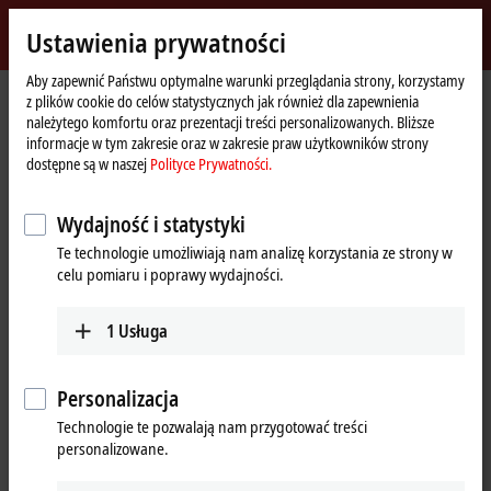
Zaloguj się
Ustawienia prywatności
myBeckhoff
Beckhoff
-
Aby zapewnić Państwu optymalne warunki przeglądania strony, korzystamy
z plików cookie do celów statystycznych jak również dla zapewnienia
New
należytego komfortu oraz prezentacji treści personalizowanych. Bliższe
Automation
Strona
Produkty
I/O
EtherCAT Box
EPxxxx | Industrial housing
informacje w tym zakresie oraz w zakresie praw użytkowników strony
Technology
główna
EP3xxx | Analog input
EP3162-0002
dostępne są w naszej
Polityce Prywatności.
EP3162-0002 | EtherCAT Box, 2-
Wydajność i statystyki
channel analog input, multi-
Te technologie umożliwiają nam analizę korzystania ze strony w
function, ±10 V, ±20 mA, 16 bit,
celu pomiaru i poprawy wydajności.
single-ended, electrically
1
Usługa
isolated, M12
Personalizacja
Technologie te pozwalają nam przygotować treści
personalizowane.