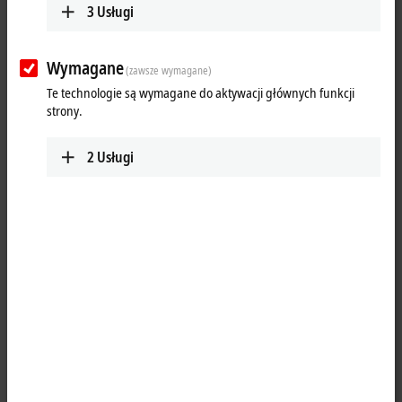
3
Usługi
Wymagane
(zawsze wymagane)
Te technologie są wymagane do aktywacji głównych funkcji
strony.
2
Usługi
1
2
The EP3162-0002
EtherCAT
Box has two analog inputs which can be
individually parameterized, so that they process signals either in the
-10/0…+10 V or the -20/0/4…+20 mA range. The voltage or input