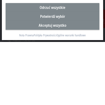
Odrzuć wszystkie
Siedziba Główna Polska
Potwierdź wybór
Beckhoff Automation Sp. z o.o.
Akceptuj wszystko
Kontakt
Żabieniec, ul. Ruczajowa 15
05-500 Piaseczno
Nota Prawna
Polityka Prywatności
Ogólne warunki handlowe
+48 22 750 47 00
info@beckhoff.pl
Dane kontaktowe
www.beckhoff.com/pl-pl/
Newsletter
Drukuj stronę
Przedsiębiorstwo
Produkty i branże
Pomoc