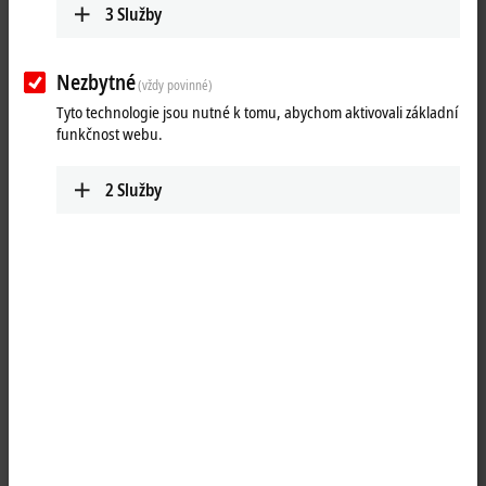
3
Služby
25 items
Nezbytné
Reset all filter values
(vždy povinné)
Tyto technologie jsou nutné k tomu, abychom aktivovali základní
Results:
funkčnost webu.
Your selection:
2
Služby
Loading content ...