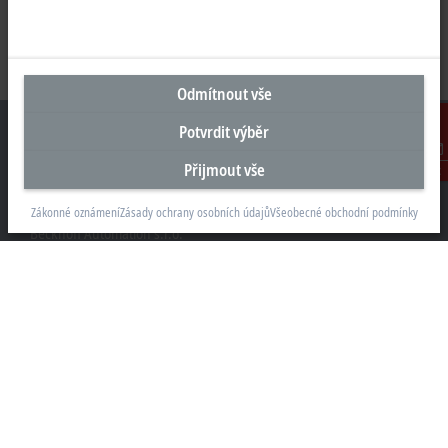
Odmítnout vše
Potvrdit výběr
Přijmout vše
Kontakt
Sídlo Česká republika
Zákonné oznámení
Zásady ochrany osobních údajů
Všeobecné obchodní podmínky
Beckhoff Automation s.r.o.
Sochorova 23
61600 Brno
+420 511 189 250
info.cz@beckhoff.com
Kontaktní informace
www.beckhoff.com/cs-cz/
Newsletter
Vytisknout stránku