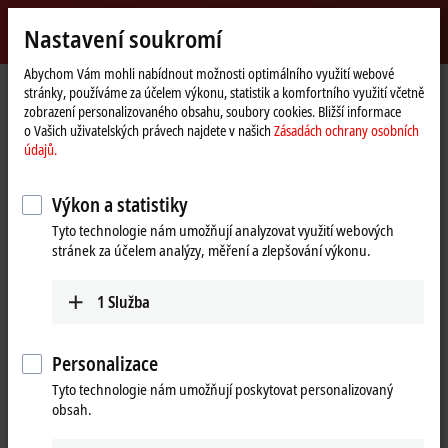
Přihlásit se
Nastavení soukromí
myBeckhoff
Beckhoff
-
Abychom Vám mohli nabídnout možnosti optimálního využití webové
stránky, používáme za účelem výkonu, statistik a komfortního využití včetně
New
zobrazení personalizovaného obsahu, soubory cookies. Bližší informace
Automation
Domovská
Products
I/O
EtherCAT Box
EPxxxx | Industrial housing
o Vašich uživatelských právech najdete v našich
Zásadách ochrany osobních
Technology
stránka
EP4xxx | Analog output
údajů.
EP4xxx | EtherCAT Box, analog
Výkon a statistiky
output
Tyto technologie nám umožňují analyzovat využití webových
stránek za účelem analýzy, měření a zlepšování výkonu.
Tabular product overview
Product finder
1
Služba
The EP4xxx EtherCAT Box modules output analog current and voltage
signals, e. g. with the levels 0 to 10 V, ±10 V, 0 to 20 mA and 4 to 20 mA.
Personalizace
In addition to analog outputs, the EP43xx modules also have analog
Tyto technologie nám umožňují poskytovat personalizovaný
inputs, so that an optimal mix can be used in the field. Some modules
obsah.
also offer additional inputs/outputs for digital signals.