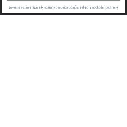
Sochorova 23
Zákonné oznámení
Zásady ochrany osobních údajů
Všeobecné obchodní podmínky
61600 Brno
+420 511 189 250
info.cz@beckhoff.com
Kontaktní informace
www.beckhoff.com/cs-cz/
Newsletter
Vytisknout stránku
Společnost
Produkty a průmyslová odvětví
Podpora
Sociální sítě
Zákonné oznámení
Podmínky použití