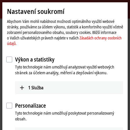
Přihlásit se
Nastavení soukromí
myBeckhoff
Beckhoff
-
Abychom Vám mohli nabídnout možnosti optimálního využití webové
stránky, používáme za účelem výkonu, statistik a komfortního využití včetně
New
zobrazení personalizovaného obsahu, soubory cookies. Bližší informace
Automation
Domovská
Výrobky
I/O
Fieldbus Box and IO-Link box
IO-Link box
o Vašich uživatelských právech najdete v našich
Zásadách ochrany osobních
Technology
stránka
EPIxxxx | industrial housing
EPI23xx | Digital combi
EPI2339-0021
údajů.
EPI2339-0021 | IO-Link box, 16-
Výkon a statistiky
channel digital combi, 24 V DC,
Tyto technologie nám umožňují analyzovat využití webových
adjustable, 0.5 A, M8
stránek za účelem analýzy, měření a zlepšování výkonu.
Preferred type
1
Služba
Personalizace
Tyto technologie nám umožňují poskytovat personalizovaný
obsah.