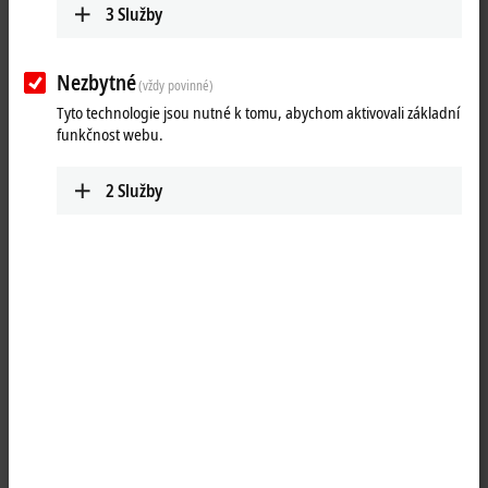
3
Služby
Nezbytné
(vždy povinné)
Tyto technologie jsou nutné k tomu, abychom aktivovali základní
funkčnost webu.
2
Služby
1
The EPI2339-0021 IO-Link box has 16 digital channels, each of which
can optionally be operated as an input or as an output. A filter
constant of 3.0 ms is available for the inputs. The outputs are short-
circuit proof and protected against inverse polarity. They handle load
currents of up to 0.5 A each, although the sum current is limited to 4 A.
The state of each signal is indicated by means of light emitting diodes.