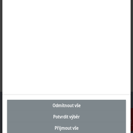
Odmítnout vše
Potvrdit výběr
Sídlo Česká republika
Přijmout vše
Kontakt
Beckhoff Automation s.r.o.