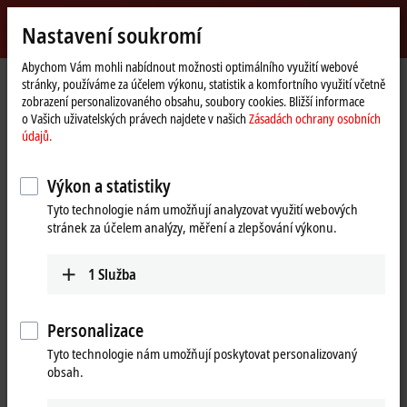
Přihlásit se
Nastavení soukromí
myBeckhoff
Beckhoff
-
Abychom Vám mohli nabídnout možnosti optimálního využití webové
stránky, používáme za účelem výkonu, statistik a komfortního využití včetně
New
zobrazení personalizovaného obsahu, soubory cookies. Bližší informace
Automation
Domovská
Výrobky
I/O
Fieldbus Box and IO-Link box
IO-Link box
o Vašich uživatelských právech najdete v našich
Zásadách ochrany osobních
Technology
stránka
EPIxxxx | industrial housing
EPI2xxx | Digital output
EPI2809-0021
údajů.
EPI2809-0021 | IO-Link box, 16-
Výkon a statistiky
channel digital output, 24 V DC,
Tyto technologie nám umožňují analyzovat využití webových
0.5 A, M8
stránek za účelem analýzy, měření a zlepšování výkonu.
1
Služba
Personalizace
Tyto technologie nám umožňují poskytovat personalizovaný
obsah.