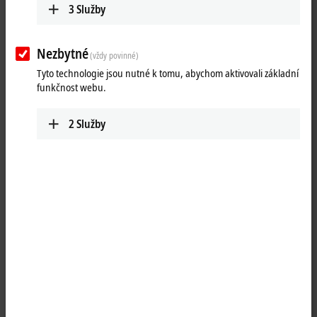
3
Služby
Nezbytné
(vždy povinné)
Tyto technologie jsou nutné k tomu, abychom aktivovali základní
funkčnost webu.
2
Služby
1
The EPI2809-0021 IO-Link box with digital outputs connects the binary
control signals from the controller on to the actuators at the process
level. The 16 outputs handle load currents of up to 0.5 A each,
although the sum current is limited to 4 A. This makes these modules
particularly suitable for applications in which not all of the outputs are
active at the same time, or in which not all of the actuators draw 0.5 A