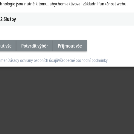
chnologie jsou nutné k tomu, abychom aktivovali základní funkčnost webu.
2
Služby
ut vše
Potvrdit výběr
Přijmout vše
ámení
Zásady ochrany osobních údajů
Všeobecné obchodní podmínky