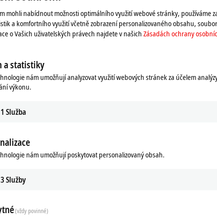
 mohli nabídnout možnosti optimálního využití webové stránky, používáme z
istik a komfortního využití včetně zobrazení personalizovaného obsahu, soubor
mace o Vašich uživatelských právech najdete v našich
Zásadách ochrany osobníc
 a statistiky
chnologie nám umožňují analyzovat využití webových stránek za účelem analýz
ání výkonu.
1
Služba
nalizace
chnologie nám umožňují poskytovat personalizovaný obsah.
3
Služby
ytné
(vždy povinné)