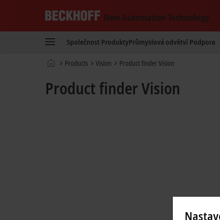
Beckhoff
-
Společnost
Produkty
Průmyslová odvětví
Podpora
New
Automation
Domovská
Products
Vision
Product finder Vision
Technology
stránka
Product finder Vision
Nastav