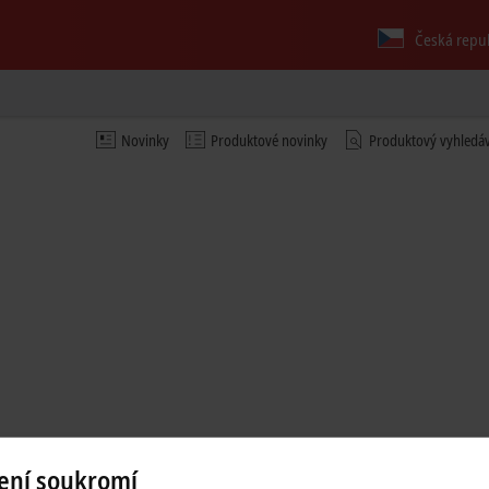
Česká repu
Novinky
Produktové novinky
Produktový vyhledá
ení soukromí