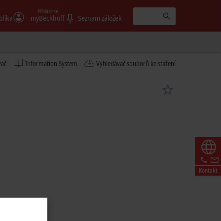
Přihlásit se
blika
myBeckhoff
Seznam záložek
vač
Information System
Vyhledávač souborů ke stažení
Kontakt