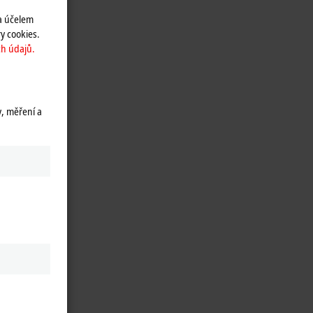
a účelem
y cookies.
h údajů.
y, měření a