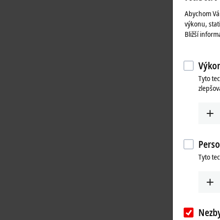
Abychom Vám
výkonu, stat
Bližší infor
Výkon
Tyto te
zlepšov
Perso
Tyto te
Nezb