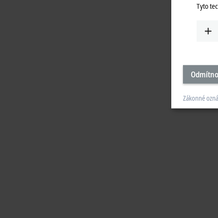
Tyto te
Odmítno
Zákonné ozn