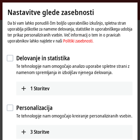
Vpiši se
Nastavitve glede zasebnosti
myBeckhoff
Beckhoff
-
Da bi vam lahko ponudili čim boljšo uporabniško izkušnjo, spletna stran
uporablja piškotke za namene delovanja, statistike in uporabniškega udobja
New
ter prikaz personaliziranih vsebin. Več informacij o tem in o pravicah
Automation
Domača
Podjetje
Novice
ISE 2020: Beckhoff Trade Show TV
uporabnikov lahko najdete v naši
Politiki zasebnosti.
Technology
stran
Delovanje in statistika
S klikom na "Potrdi" se bo prikazal video posnetek in spremenile
Te tehnologije nam omogočajo analizo uporabe spletne strani z
nastavitve glede zasebnosti; naložila se bo zunanja vsebina s strani
namenom spremljanja in izboljšav njenega delovanja.
Vimeo. Prosimo, preberite si našo
Politiki zasebnosti.
1
Storitev
Sprejmi
Personalizacija
Te tehnologije nam omogočajo kreiranje personaliziranih vsebin.
Feb 11, 2020
3
Storitve
ISE 2020: Beckhoff Trade Show TV