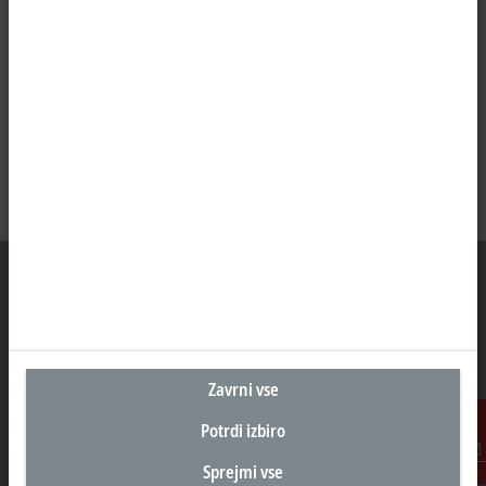
Sedež Slovenija
Beckhoff Avtomatizacija d.o.o.
Zavrni vse
Zbiljska cesta 4
Potrdi izbiro
1215 Medvode
+386 1 36130-80
Sprejmi vse
Kontakt