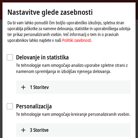
Vpiši se
Nastavitve glede zasebnosti
myBeckhoff
Beckhoff
-
Da bi vam lahko ponudili čim boljšo uporabniško izkušnjo, spletna stran
uporablja piškotke za namene delovanja, statistike in uporabniškega udobja
New
ter prikaz personaliziranih vsebin. Več informacij o tem in o pravicah
Automation
Domača
Proizvodi
IPC
PCs
C60xx | Ultra-compact Industrial PCs
uporabnikov lahko najdete v naši
Politiki zasebnosti.
Technology
stran
C6015
Delovanje in statistika
C6015 | Fanless ultra-compact
Te tehnologije nam omogočajo analizo uporabe spletne strani z
Industrial PC
namenom spremljanja in izboljšav njenega delovanja.
1
Storitev
Personalizacija
Te tehnologije nam omogočajo kreiranje personaliziranih vsebin.
3
Storitve