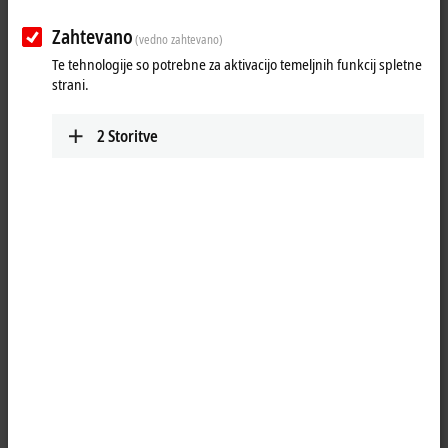
Zahtevano
(vedno zahtevano)
Te tehnologije so potrebne za aktivacijo temeljnih funkcij spletne
strani.
2
Storitve
7
8
With a mounting space of just 82 x 82 x 40 mm, the C6015 Industrial
PC represents Beckhoff's most compact entry-level Industrial PC and
price savings of 25% or more (depending on the configuration) place it
well below the previously least expensive x86 PCs. Due to its extremely