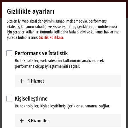
Giriş yap
Gizlilikle ayarları
myBeckhoff
Beckhoff
-
Size en iyi web sitesi deneyimini sunabilmek amacıyla, performans,
istatistik, kullanım rahatlığı ve kişiselleştirilmiş içeriklerin görüntülenmesi
New
için çerezler kullanılır. Bununla ilgili daha fazla bilgiyi ve kullanıcı haklarınızı
Automation
Ana
Şirket
Küresel mevcudiyet
Egypt
şurada bulabilirsiniz:
Gizlilik Politikası.
Technology
sayfa
Representative office Egypt
Performans ve İstatistik
Bu teknolojiler, web sitesinin kullanımını analiz ederek
performans ölçüp iyileştirmemizi sağlar.
Address and contact
Representative office Egypt
Sales
1
Hizmet
11/6 Said Zakaria Street
+20 1009156261
Al Sefarat District
,
Cairo
11471
egypt@beckhoff.com
Egypt
Kişiselleştirme
+20 1009156261
Bu teknolojiler, kişiselleştirilmiş içerikler sunmamızı sağlar.
egypt@beckhoff.com
www.beckhoff.com/ar-eg/
3
Hizmetler